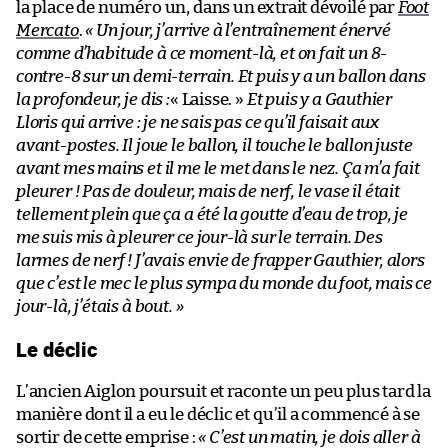
la place de numéro un, dans un extrait dévoilé par
Foot
Mercato
.
« Un jour, j’arrive à l’entraînement énervé
comme d’habitude à ce moment-là, et on fait un 8-
contre-8 sur un demi-terrain. Et puis y a un ballon dans
la profondeur, je dis :
« Laisse. »
Et puis y a Gauthier
Lloris qui arrive : je ne sais pas ce qu’il faisait aux
avant-postes. Il joue le ballon, il touche le ballon juste
avant mes mains et il me le met dans le nez. Ça m’a fait
pleurer ! Pas de douleur, mais de nerf, le vase il était
tellement plein que ça a été la goutte d’eau de trop, je
me suis mis à pleurer ce jour-là sur le terrain. Des
larmes de nerf ! J’avais envie de frapper Gauthier, alors
que c’est le mec le plus sympa du monde du foot, mais ce
jour-là, j’étais à bout. »
Le déclic
L’ancien Aiglon poursuit et raconte un peu plus tard la
manière dont il a eu le déclic et qu’il a commencé à se
sortir de cette emprise :
« C’est un matin, je dois aller à