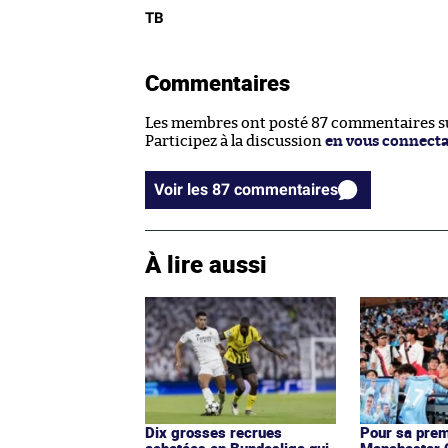
TB
Commentaires
Les membres ont posté 87 commentaires sur
Participez à la discussion
en vous connect
Voir les 87 commentaires
À lire aussi
Dix grosses recrues
Pour sa prem
achetées en Bundesliga qui
Manchester C