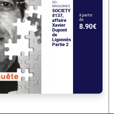
SO -
MAGAZINES
SOCIETY
#137,
à partir
affaire
de
Xavier
8.90€
Dupont
de
Ligonnès
Partie 2