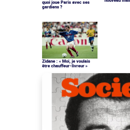
quoi joue Paris avec ses
gardiens ?
Zidane : « Moi, je voulais
être chauffeur-livreur »