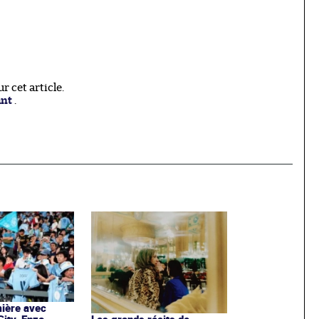
 cet article.
ant
.
ière avec
ity, Enzo
Les grands récits de