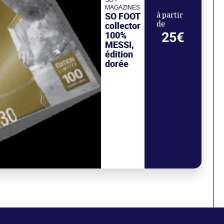
MAGAZINES
SO FOOT
à partir
collector
de
100%
25€
MESSI,
édition
dorée