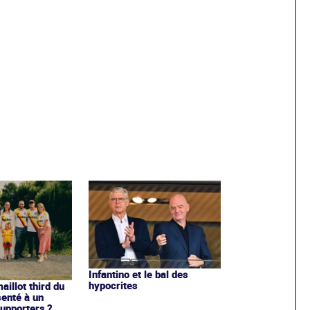
Infantino et le bal des
hypocrites
illot third du
enté à un
upporters ?