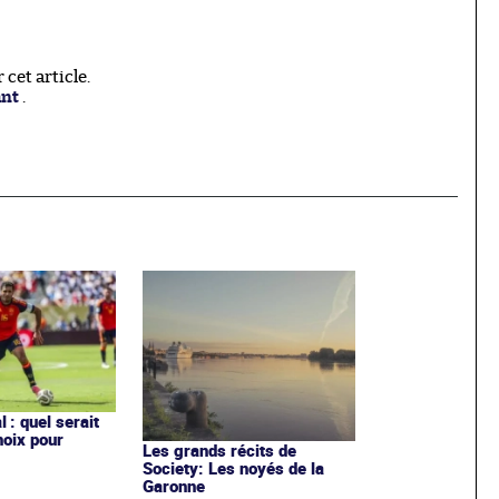
cet article.
ant
.
 : quel serait
hoix pour
Les grands récits de
Society: Les noyés de la
Garonne