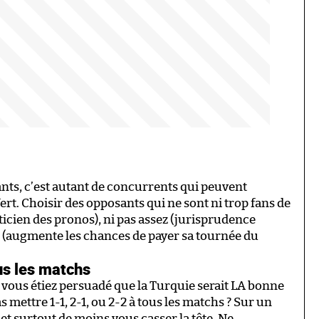
ants, c’est autant de concurrents qui peuvent
t. Choisir des opposants qui ne sont ni trop fans de
icien des pronos), ni pas assez (jurisprudence
tes (augmente les chances de payer sa tournée du
us les matchs
 vous étiez persuadé que la Turquie serait LA bonne
 mettre 1-1, 2-1, ou 2-2 à tous les matchs ? Sur un
et surtout de moins vous casser la tête. Ne