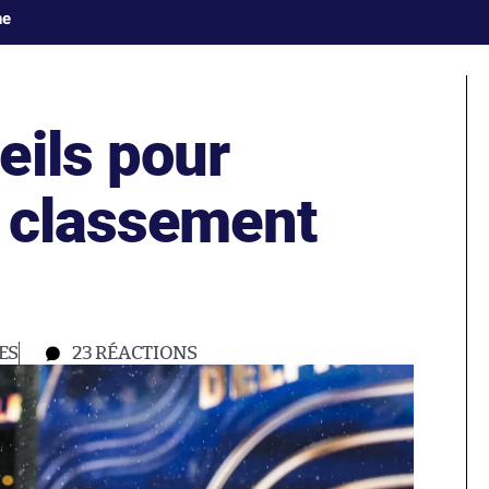
ne
eils pour
 classement
ES
23
RÉACTIONS