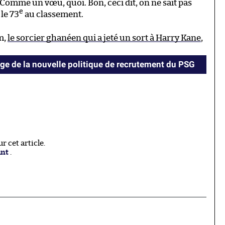
 Comme un vœu, quoi. Bon, ceci dit, on ne sait pas
e
 le 73
au classement.
m,
le sorcier ghanéen qui a jeté un sort à Harry Kane
,
e de la nouvelle politique de recrutement du PSG
 cet article.
ant
.