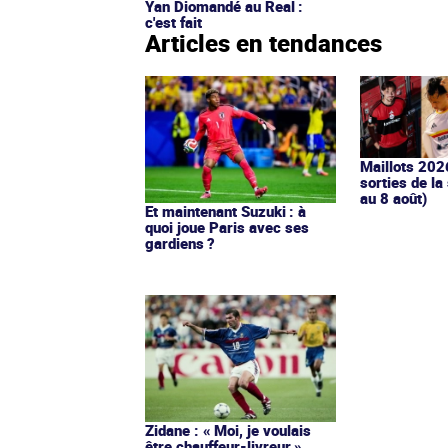
Yan Diomandé au Real :
c'est fait
Articles en tendances
Maillots 202
sorties de la
au 8 août)
Et maintenant Suzuki : à
quoi joue Paris avec ses
gardiens ?
Zidane : « Moi, je voulais
être chauffeur-livreur »