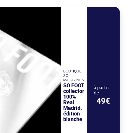
BOUTIQUE
SO -
MAGAZINES
SO FOOT
à partir
collector
de
100%
49€
Real
Madrid,
édition
blanche