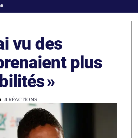
ne
ai vu des
prenaient plus
ilités
»
4
RÉACTIONS