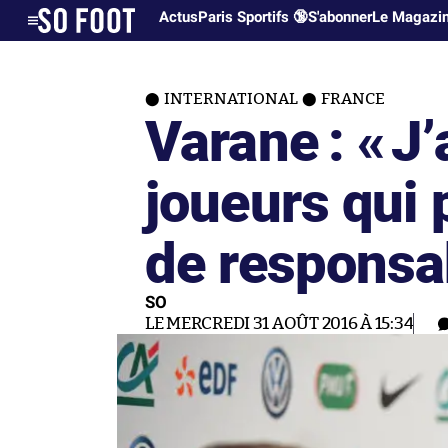
Actus
Paris Sportifs 🔞
S'abonner
Le Magazi
INTERNATIONAL
FRANCE
Varane : «
J’
joueurs qui 
de responsab
SO
LE MERCREDI 31 AOÛT 2016 À 15:34