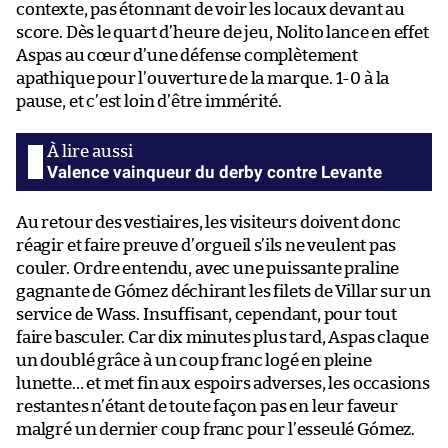
contexte, pas étonnant de voir les locaux devant au
score. Dès le quart d’heure de jeu, Nolito lance en effet
Aspas au cœur d’une défense complètement
apathique pour l’ouverture de la marque. 1-0 à la
pause, et c’est loin d’être immérité.
Valence vainqueur du derby contre Levante
Au retour des vestiaires, les visiteurs doivent donc
réagir et faire preuve d’orgueil s’ils ne veulent pas
couler. Ordre entendu, avec une puissante praline
gagnante de Gómez déchirant les filets de Villar sur un
service de Wass. Insuffisant, cependant, pour tout
faire basculer. Car dix minutes plus tard, Aspas claque
un doublé grâce à un coup franc logé en pleine
lunette… et met fin aux espoirs adverses, les occasions
restantes n’étant de toute façon pas en leur faveur
malgré un dernier coup franc pour l’esseulé Gómez.