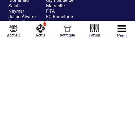
Mohamed
Olympique de
Salah
Marseille
Neymar
FIFA
Julián Álvarez
FC Barcelone
Ferrán Torres
Argentine
10
Kilian Corredor
Olympique
Franco
lyonnais
Accueil
Actus
Boutique
Forum
Menu
Mastantuono
AS Monaco
Orel Mangala
RC Strasbourg
Rio Mavuba
Trabzonspor