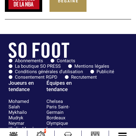
Abonnements
Contacts
La boutique SO PRESS
Mentions légales
Conditions générales d'utilisation
Publicité
Consentement RGPD
Recrutement
Joueurs en
Équipes en
tendance
tendance
Mohamed
Chelsea
Salah
Paris Saint-
Mykhailo
Germain
Mudryk
Bordeaux
Neymar
Olympique
Khalis Merah
lyonnais
9
Loïs Openda
FIFA