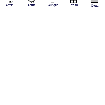
Moussa
Real Madrid
Accueil
Actus
Boutique
Forum
Menu
Niakhaté
RC Strasbourg
Nicolás
AC Milan
Tagliafico
France
Pavel Šulc
RC Lens
Josh Maja
Gauthier Hein