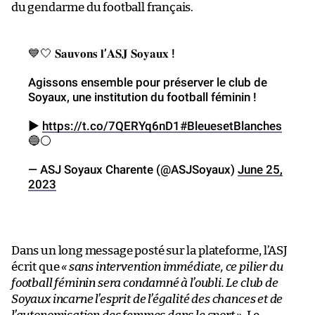
du gendarme du football français.
💙🤍 𝐒𝐚𝐮𝐯𝐨𝐧𝐬 𝐥’𝐀𝐒𝐉 𝐒𝐨𝐲𝐚𝐮𝐱 !
Agissons ensemble pour préserver le club de
Soyaux, une institution du football féminin !
▶️
https://t.co/7QERYq6nD1
#BleuesetBlanches
🔵⚪️
— ASJ Soyaux Charente (@ASJSoyaux)
June 25,
2023
Dans un long message posté sur la plateforme, l’ASJ
écrit que
« sans intervention immédiate, ce pilier du
football féminin sera condamné à l’oubli. Le club de
Soyaux incarne l’esprit de l’égalité des chances et de