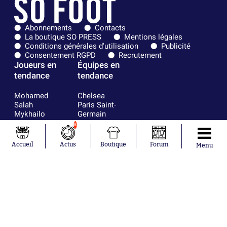
Abonnements
Contacts
La boutique SO PRESS
Mentions légales
Conditions générales d'utilisation
Publicité
Consentement RGPD
Recrutement
Joueurs en
Équipes en
tendance
tendance
Mohamed
Chelsea
Salah
Paris Saint-
Mykhailo
Germain
Mudryk
Bordeaux
8
Neymar
Olympique
Khalis Merah
lyonnais
Accueil
Actus
Boutique
Forum
Menu
Loïs Openda
FIFA
Moussa
Real Madrid
Niakhaté
RC Strasbourg
Nicolás
AC Milan
Tagliafico
France
Pavel Šulc
RC Lens
Josh Maja
Gauthier Hein