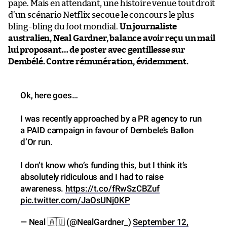
pape. Mais en attendant, une histoire venue tout droit
d’un scénario Netflix secoue le concours le plus
bling-bling du foot mondial.
Un journaliste
australien, Neal Gardner, balance avoir reçu un mail
lui proposant… de poster avec gentillesse sur
Dembélé. Contre rémunération, évidemment.
Ok, here goes…
I was recently approached by a PR agency to run
a PAID campaign in favour of Dembele’s Ballon
d’Or run.
I don’t know who’s funding this, but I think it’s
absolutely ridiculous and I had to raise
awareness.
https://t.co/fRwSzCBZuf
pic.twitter.com/JaOsUNj0KP
— Neal 🇦🇺 (@NealGardner_)
September 12,