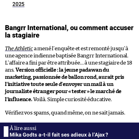
2025
Bangrr International, ou comment accuser
la stagiaire
The Athletic
a mené l’enquête et est remonté jusqu’à
une agence indienne baptisée Bangrr International.
L’affaire a fini par être attribuée… à une stagiaire de 18
ans.
Version officielle : la jeune padawan du
marketing, passionnée de ballon rond, aurait pris
l’initiative toute seule d’envoyer un mail à un
journaliste étranger pour «
tester
» le marché de
l’influence.
Voilà. Simple curiosité éducative.
Vérifiez vos spams, quand même, on ne sait jamais.
Mika Godts a-t-il fait ses adieux à l’Ajax ?