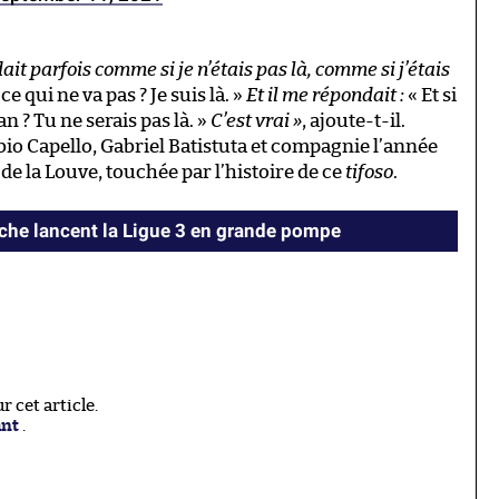
it parfois comme si je n’étais pas là, comme si j’étais
e qui ne va pas ? Je suis là. »
Et il me répondait :
« Et si
n ? Tu ne serais pas là. »
C’est vrai »
, ajoute-t-il.
io Capello, Gabriel Batistuta et compagnie l’année
de la Louve, touchée par l’histoire de ce
tifoso
.
oche lancent la Ligue 3 en grande pompe
 cet article.
ant
.