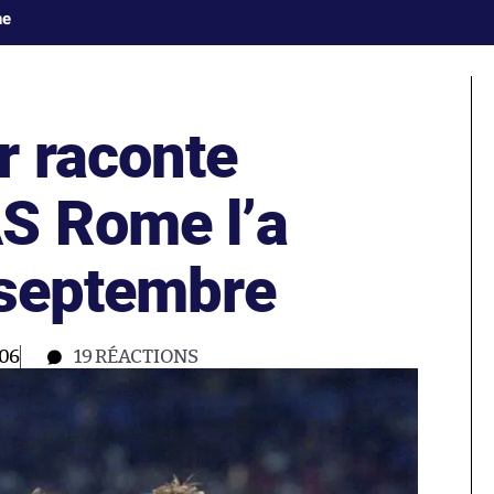
ne
r raconte
S Rome l’a
 septembre
:06
19
RÉACTIONS