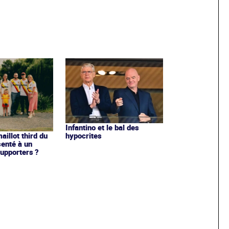
Infantino et le bal des
hypocrites
illot third du
enté à un
upporters ?