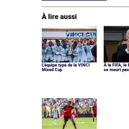
À lire aussi
L’équipe type de la VINCI
À la FIFA, le
Mixed Cup
se meurt pa