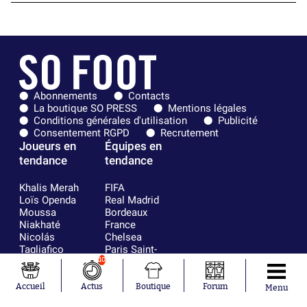
Abonnements
Contacts
La boutique SO PRESS
Mentions légales
Conditions générales d'utilisation
Publicité
Consentement RGPD
Recrutement
Joueurs en
Équipes en
tendance
tendance
Khalis Merah
FIFA
Loïs Openda
Real Madrid
Moussa
Bordeaux
Niakhaté
France
Nicolás
Chelsea
Tagliafico
Paris Saint-
Pavel Šulc
Germain
10
Gauthier Hein
Olympique
Lionel Messi
lyonnais
Accueil
Actus
Boutique
Forum
Menu
Gonzalo
AC Milan