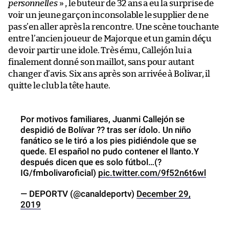
personnelles
» , le buteur de 32 ans a eu la surprise de
voir un jeune garçon inconsolable le supplier de ne
pas s’en aller après la rencontre. Une scène touchante
entre l’ancien joueur de Majorque et un gamin déçu
de voir partir une idole. Très ému, Callejón lui a
finalement donné son maillot, sans pour autant
changer d’avis. Six ans après son arrivée à Bolivar, il
quitte le club la tête haute.
Por motivos familiares, Juanmi Callejón se
despidió de Bolívar ?? tras ser ídolo. Un niño
fanático se le tiró a los pies pidiéndole que se
quede. El español no pudo contener el llanto.Y
después dicen que es solo fútbol…(?
IG/fmbolivaroficial)
pic.twitter.com/9f52n6t6wl
— DEPORTV (@canaldeportv)
December 29,
2019