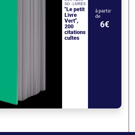
SO - LIVRES
"Le petit
à partir
Livre
de
Vert",
6€
200
citations
cultes