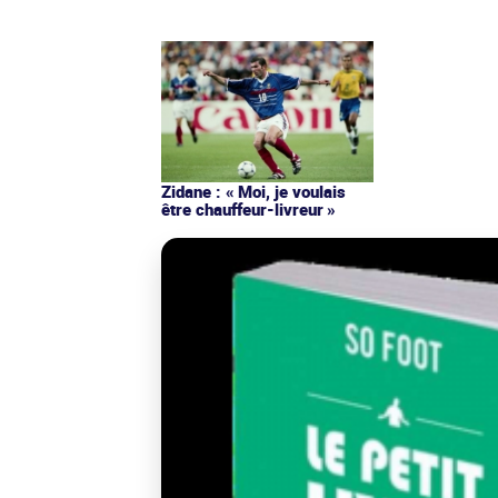
Zidane : « Moi, je voulais
être chauffeur-livreur »