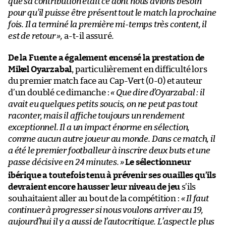
que sa contribution était ce dont nous avions besoin
pour qu’il puisse être présent tout le match la prochaine
fois. Il a terminé la première mi-temps très content, il
est de retour »,
a-t-il assuré
.
De la Fuente a également encensé la prestation de
Mikel Oyarzabal
, particulièrement en difficulté lors
du premier match face au Cap-Vert (0-0) et auteur
d’un doublé ce dimanche :
« Que dire d’Oyarzabal : il
avait eu quelques petits soucis, on ne peut pas tout
raconter, mais il affiche toujours un rendement
exceptionnel. Il a un impact énorme en sélection,
comme aucun autre joueur au monde. Dans ce match, il
a été le premier footballeur à inscrire deux buts et une
passe décisive en 24 minutes.
»
Le sélectionneur
ibérique a toutefois tenu à prévenir ses ouailles qu’ils
devraient encore hausser leur niveau de jeu
s’ils
souhaitaient aller au bout de la compétition :
« Il faut
continuer à progresser si nous voulons arriver au 19,
aujourd’hui il y a aussi de l’autocritique. L’aspect le plus