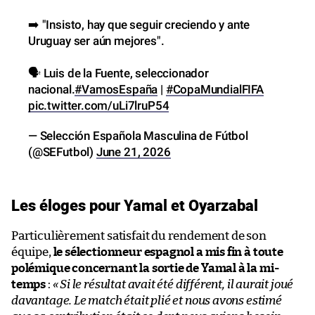
➡️ "Insisto, hay que seguir creciendo y ante
Uruguay ser aún mejores".
🗣️ Luis de la Fuente, seleccionador
nacional.
#VamosEspaña
|
#CopaMundialFIFA
pic.twitter.com/uLi7lruP54
— Selección Española Masculina de Fútbol
(@SEFutbol)
June 21, 2026
Les éloges pour Yamal et Oyarzabal
Particulièrement satisfait du rendement de son
équipe,
le sélectionneur espagnol a mis fin à toute
polémique concernant la sortie de Yamal à la mi-
temps
:
« Si le résultat avait été différent, il aurait joué
davantage. Le match était plié et nous avons estimé