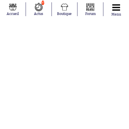
Salah
Paris Saint-
10
Mykhailo
Germain
Mudryk
Bordeaux
Accueil
Actus
Boutique
Forum
Menu
Neymar
Olympique
Khalis Merah
lyonnais
Loïs Openda
FIFA
Moussa
Real Madrid
Niakhaté
RC Strasbourg
Nicolás
AC Milan
Tagliafico
France
Pavel Šulc
RC Lens
Josh Maja
Gauthier Hein