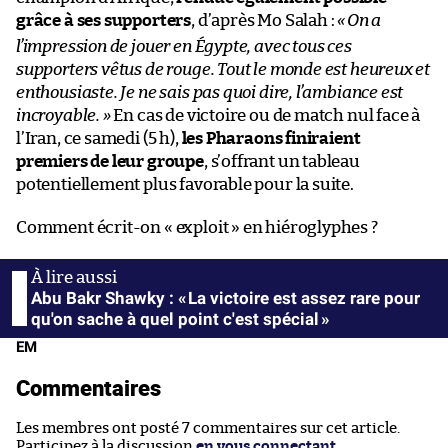
grâce à ses supporters
, d’après Mo Salah :
«
On a
l’impression de jouer en Égypte, avec tous ces
supporters vêtus de rouge. Tout le monde est heureux et
enthousiaste. Je ne sais pas quoi dire, l’ambiance est
incroyable. »
En cas de victoire ou de match nul face à
l’Iran, ce samedi (5 h),
les Pharaons finiraient
premiers de leur groupe
, s’offrant un tableau
potentiellement plus favorable pour la suite.
Comment écrit-on « exploit » en hiéroglyphes ?
Abu Bakr Shawky : « La victoire est assez rare pour
qu'on sache à quel point c'est spécial »
EM
Commentaires
Les membres ont posté 7 commentaires sur cet article.
Participez à la discussion
en vous connectant
.