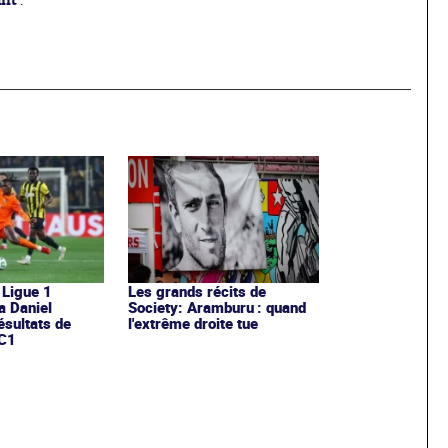
ant
.
 Ligue 1
Les grands récits de
a Daniel
Society: Aramburu : quand
résultats de
l'extrême droite tue
 C1