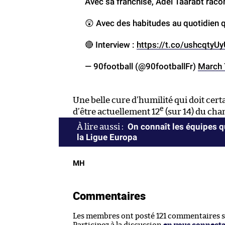
Avec sa franchise, Adel Taarabt racon
😲 Avec des habitudes au quotidien q
🔴 Interview :
https://t.co/ushcqtyUy
— 90football (@90footballFr)
March 
Une belle cure d’humilité qui doit cert
e
d’être actuellement 12
(sur 14) du cha
On connaît les équipes qu
la Ligue Europa
MH
Commentaires
Les membres ont posté 121 commentaires sur