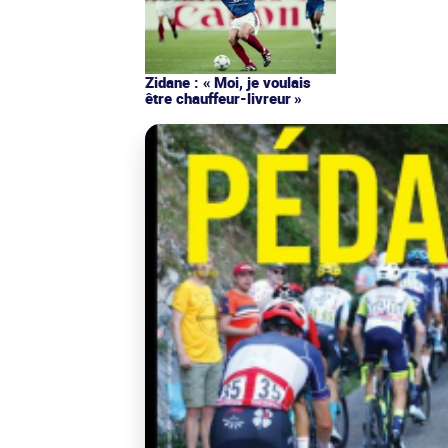
Zidane : « Moi, je voulais
être chauffeur-livreur »