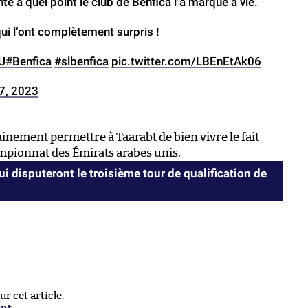
te à quel point le club de Benfica l’a marqué à vie.
ui l’ont complètement surpris !
U
#Benfica
#slbenfica
pic.twitter.com/LBEnEtAk06
7, 2023
ainement permettre à Taarabt de bien vivre le fait
mpionnat des Émirats arabes unis.
i disputeront le troisième tour de qualification de
 cet article.