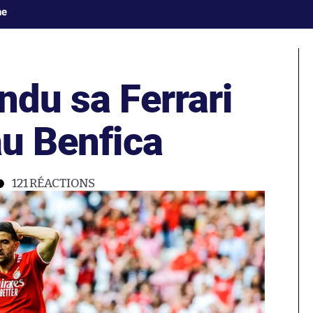
ne
ndu sa Ferrari
au Benfica
121
RÉACTIONS