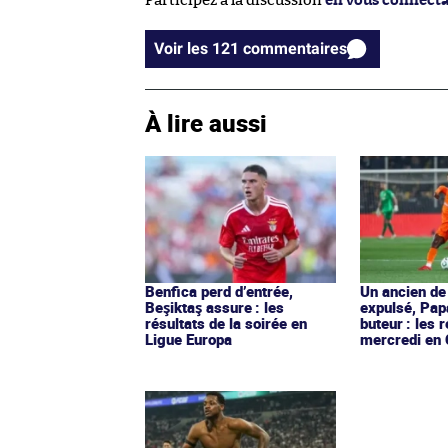
Participez à la discussion
en vous connect
Voir les 121 commentaires
À lire aussi
Benfica perd d’entrée,
Un ancien de
Beşiktaş assure : les
expulsé, Pap
résultats de la soirée en
buteur : les 
Ligue Europa
mercredi en