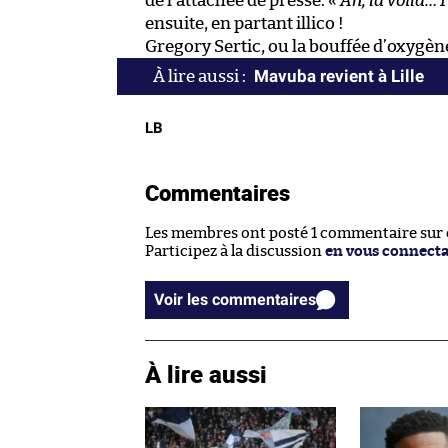
de l’attachée de presse. «
Ah, la voilà… 
ensuite, en partant illico !
Gregory Sertic, ou la bouffée d’oxygèn
Mavuba revient à Lille
LB
Commentaires
Les membres ont posté 1 commentaire sur ce
Participez à la discussion
en vous connect
Voir les commentaires
À lire aussi