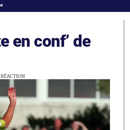
ne
te en conf’ de
1
RÉACTION