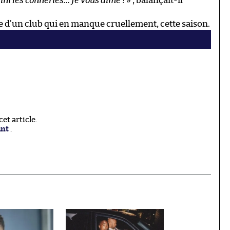
Fini les conneries… Je vous aime !
» , balançait-il
e d’un club qui en manque cruellement, cette saison.
t article.
ant
.