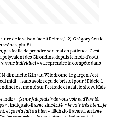
ure de la saison face à Reims (1-2), Grégory Sertic
es scènes, plutôt…
, pas facile de prendre son mal en patience. C’est
in polyvalent des Girondins, depuis le mois d’août.
gramme individuel
» va reprendre la compète dans
l’OM dimanche (21h) au Vélodrome, le garçon s’est
i midi –, sans avoir reçu de bristol pour ! Fidèle à
ondinet est monté sur l’estrade et a fait le show. Mais
es, ndlr)…
Ça me fait plaisir de vous voir et d’être là,
mps
» , indiquait-il avec sincérité. «
Je vais très bien… je
t, et ça m’a fait du bien
» , lâchait-il avant l’arrivée