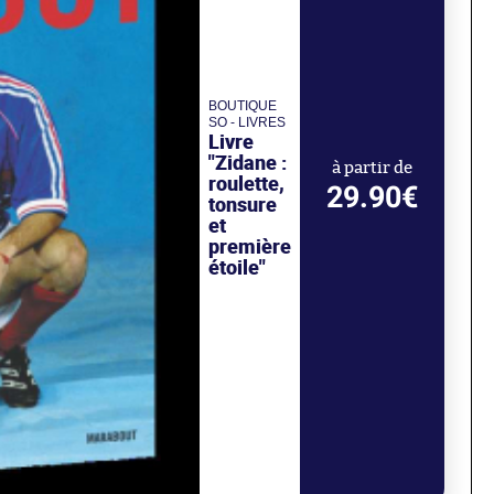
BOUTIQUE
SO - LIVRES
Livre
"Zidane :
à partir de
roulette,
29.90€
tonsure
et
première
étoile"