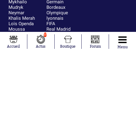
Mykhailo
Germain
Mudryk
Bordeaux
Neymar
Olympique
Khalis Merah
lyonnais
Loïs Openda
FIFA
Moussa
Real Madrid
Niakhaté
RC Strasbourg
10
Nicolás
AC Milan
Tagliafico
France
Accueil
Actus
Boutique
Forum
Menu
Pavel Šulc
RC Lens
Josh Maja
Gauthier Hein