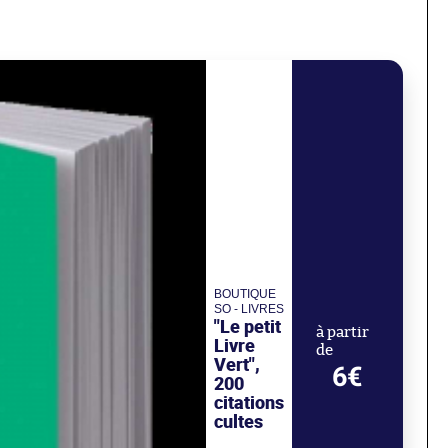
BOUTIQUE
SO - LIVRES
"Le petit
à partir
Livre
de
Vert",
6€
200
citations
cultes