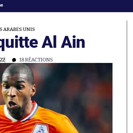
ne
S ARABES UNIS
uitte Al Ain
22
18
RÉACTIONS