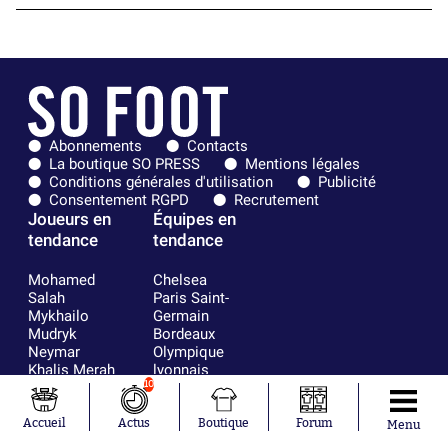
Abonnements
Contacts
La boutique SO PRESS
Mentions légales
Conditions générales d'utilisation
Publicité
Consentement RGPD
Recrutement
Joueurs en
Équipes en
tendance
tendance
Mohamed
Chelsea
Salah
Paris Saint-
Mykhailo
Germain
Mudryk
Bordeaux
Neymar
Olympique
Khalis Merah
lyonnais
Loïs Openda
FIFA
10
Moussa
Real Madrid
Niakhaté
RC Strasbourg
Accueil
Actus
Boutique
Forum
Menu
Nicolás
AC Milan