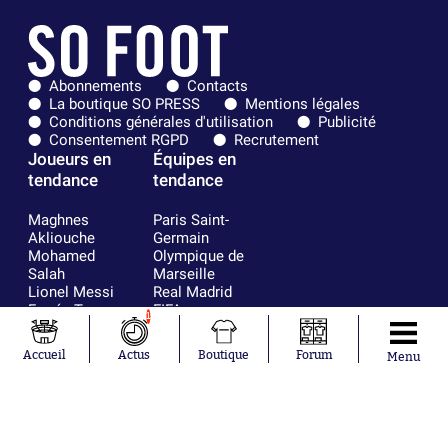
Abonnements
Contacts
La boutique SO PRESS
Mentions légales
Conditions générales d'utilisation
Publicité
Consentement RGPD
Recrutement
Joueurs en
Équipes en
tendance
tendance
Maghnes
Paris Saint-
Akliouche
Germain
Mohamed
Olympique de
Salah
Marseille
Lionel Messi
Real Madrid
Ferrán Torres
FIFA
1
Kilian Corredor
Olympique
Franco
lyonnais
Accueil
Actus
Boutique
Forum
Menu
Mastantuono
AS Monaco
Orel Mangala
FC Barcelone
Rio Mavuba
Argentine
Rodri
RC Strasbourg
Mika Godts
Trabzonspor