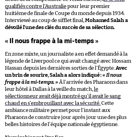
qualifiés contre l’Australie
pour leur premier
huitième de finale de Coupe du monde depuis 1934.
Interviewé au coup de sifflet final,
Mohamed Salah a
dévoilé l’une des clés du succès de sa sélection.
« Il nous frappe à la mi-temps »
En zone mixte, un journaliste a en effet demandé à la
légende de Liverpool ce qui avait changé avec Hossam
Hassan depuis les dernières sorties de l’Égypte.
Avec
un brin de sourire, Salah a alors indiqué :
« Il nous
frappe à la mi-temps. »
À l’arrivée des Pharaons dans
leur hôtel à Dallas à la veille du match,
le
sélectionneur avait déjà montré qu’il avait le sang
chaud en s’embrouillant avec la sécurité.
Cette
ambiance militaire permet pour l’instant aux
Pharaons de construire jour après jour une des plus
belles histoires de l’équipe nationale égyptienne.