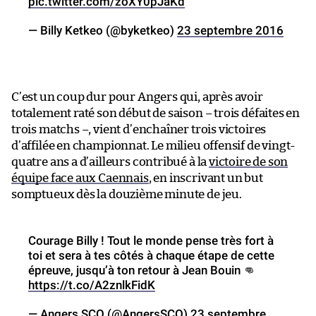
pic.twitter.com/zoXY0pJaKd
— Billy Ketkeo (@byketkeo)
23 septembre 2016
C’est un coup dur pour Angers qui, après avoir
totalement raté son début de saison – trois défaites en
trois matchs –, vient d’enchaîner trois victoires
d’affilée en championnat. Le milieu offensif de vingt-
quatre ans a d’ailleurs contribué à la
victoire de son
équipe face aux Caennais
, en inscrivant un but
somptueux dès la douzième minute de jeu.
Courage Billy ! Tout le monde pense très fort à
toi et sera à tes côtés à chaque étape de cette
épreuve, jusqu’à ton retour à Jean Bouin 👊
https://t.co/A2znlkFidK
— Angers SCO (@AngersSCO)
23 septembre