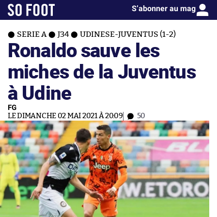
S’abonner au mag
SERIE A
J34
UDINESE-JUVENTUS (1-2)
Ronaldo sauve les
miches de la Juventus
à Udine
FG
LE DIMANCHE 02 MAI 2021 À 20:09
50