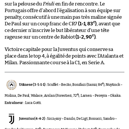
sur la pelouse du
Friuli
en fin de rencontre. Le
Portugais offre d’abord l’égalisation à son équipe sur
penalty, consécutif à une main pas très maline signée
e
De Paul sur un coup franc de CR7
(1-1, 83
)
, avant que
ce dernier n’inscrive le but libérateur d’une tête
e
rageuse sur un centre de Rabiot
(1-2, 90
)
.
Victoire capitale pour la Juventus qui conserve sa
place dans le top 4, à égalité de points avec l’Atalanta et
Milan. Passionnante course à la C1, en Serie A.
e
Udinese (3-5-1-1) :
Scuffet – Becão, Bonifazi (Samir, 84
), Nuytinck –
e
Molina, De Paul, Walace, Arslan (Forestieri, 72
), Larsen – Pereyra – Okaka.
Entraîneur :
Luca Gotti.
Juventus (4-4-2) :
Szczęsny – Danilo, De Ligt, Bonucci, Sandro –
e
e