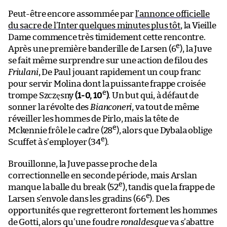
Peut-être encore assommée par
l’annonce officielle
du sacre de l’Inter quelques minutes plus tôt
, la Vieille
Dame commence très timidement cette rencontre.
e
Après une première banderille de Larsen (6
), la Juve
se fait même surprendre sur une action de filou des
Friulani
, De Paul jouant rapidement un coup franc
pour servir Molina dont la puissante frappe croisée
e
trompe Szczęsny
(1-0, 10
)
. Un but qui, à défaut de
sonner la révolte des
Bianconeri
, va tout de même
réveiller les hommes de Pirlo, mais la tête de
e
Mckennie frôle le cadre (28
), alors que Dybala oblige
e
Scuffet à s’employer (34
).
Brouillonne, la Juve passe proche de la
correctionnelle en seconde période, mais Arslan
e
manque la balle du break (52
), tandis que la frappe de
e
Larsen s’envole dans les gradins (66
). Des
opportunités que regretteront fortement les hommes
de Gotti, alors qu’une foudre
ronaldesque
va s’abattre