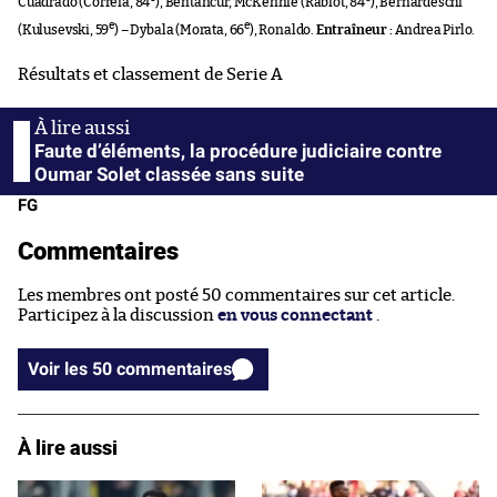
Cuadrado (Correia, 84
), Bentancur, McKennie (Rabiot, 84
), Bernardeschi
e
e
(Kulusevski, 59
) – Dybala (Morata, 66
), Ronaldo.
Entraîneur :
Andrea Pirlo.
Résultats et classement de Serie A
Faute d’éléments, la procédure judiciaire contre
Oumar Solet classée sans suite
FG
Commentaires
Les membres ont posté 50 commentaires sur cet article.
Participez à la discussion
en vous connectant
.
Voir les 50 commentaires
À lire aussi