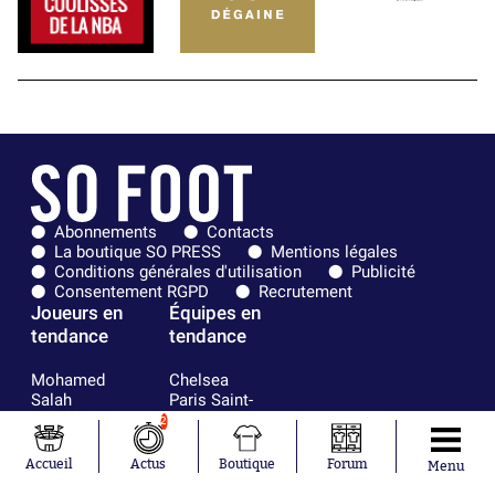
Abonnements
Contacts
La boutique SO PRESS
Mentions légales
Conditions générales d'utilisation
Publicité
Consentement RGPD
Recrutement
Joueurs en
Équipes en
tendance
tendance
Mohamed
Chelsea
Salah
Paris Saint-
Mykhailo
Germain
2
Mudryk
Bordeaux
Neymar
Olympique
Accueil
Actus
Boutique
Forum
Menu
Khalis Merah
lyonnais