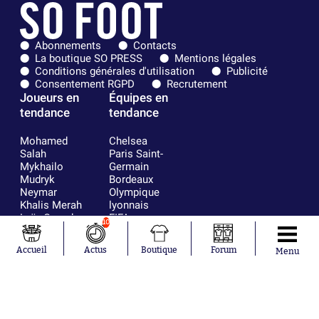
Abonnements
Contacts
La boutique SO PRESS
Mentions légales
Conditions générales d'utilisation
Publicité
Consentement RGPD
Recrutement
Joueurs en
Équipes en
tendance
tendance
Mohamed
Chelsea
Salah
Paris Saint-
Mykhailo
Germain
Mudryk
Bordeaux
Neymar
Olympique
Khalis Merah
lyonnais
Loïs Openda
FIFA
10
Moussa
Real Madrid
Niakhaté
RC Strasbourg
Accueil
Actus
Boutique
Forum
Menu
Nicolás
AC Milan
Tagliafico
France
Pavel Šulc
RC Lens
Josh Maja
Gauthier Hein