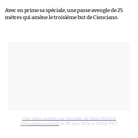
Avec en prime sa spéciale, une passe aveugle de 25
mètres qui amène le troisième but de Cienciano.
Une vidéo publiée par Ronaldo de Assis Moreira
(@ronaldinhooficial)
le 28 Juin 2016 à 10h56 PDT