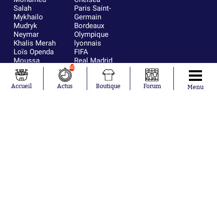
Salah
Paris Saint-
Mykhailo
Germain
Mudryk
Bordeaux
Neymar
Olympique
Khalis Merah
lyonnais
Loïs Openda
FIFA
Moussa
Real Madrid
Niakhaté
RC Strasbourg
10
Nicolás
AC Milan
Tagliafico
France
Accueil
Actus
Boutique
Forum
Menu
Pavel Šulc
RC Lens
Josh Maja
Gauthier Hein