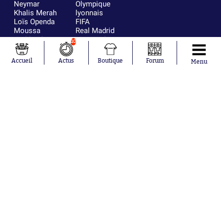
Neymar
Olympique
Khalis Merah
lyonnais
Loïs Openda
FIFA
Moussa
Real Madrid
Niakhaté
RC Strasbourg
10
Nicolás
AC Milan
Tagliafico
France
Accueil
Actus
Boutique
Forum
Menu
Pavel Šulc
RC Lens
Josh Maja
Gauthier Hein