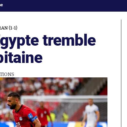
ne
AN (1-1)
’Égypte tremble
itaine
TIONS