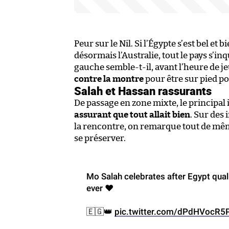
Peur sur le Nil. Si l’Égypte s’est bel et 
désormais l’Australie, tout le pays s’in
gauche semble-t-il, avant l’heure de j
contre la montre
pour être sur pied po
Salah et Hassan rassurants
De passage en zone mixte, le principal
assurant que tout allait bien
. Sur des
la rencontre, on remarque tout de mê
se préserver.
Mo Salah celebrates after Egypt quali
ever ❤️
🇪🇬👑
pic.twitter.com/dPdHVocR5
— The Redmen TV (@TheRedmenTV