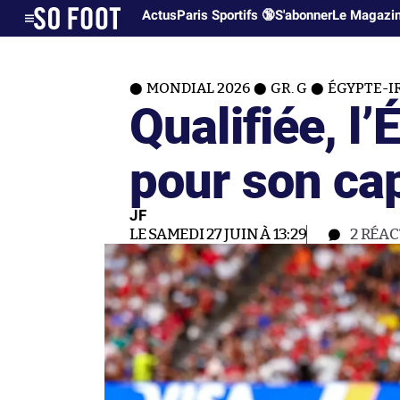
Actus
Paris Sportifs 🔞
S'abonner
Le Magazi
MONDIAL 2026
GR. G
ÉGYPTE-IR
Qualifiée, l
pour son cap
JF
LE SAMEDI 27 JUIN À 13:29
2
RÉAC