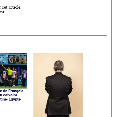
cet article.
ant
.
 de François
un calvaire
tine-Égypte
Les grands récits de
Society: Tout le monde en