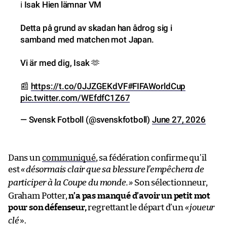
ℹ️ Isak Hien lämnar VM
Detta på grund av skadan han ådrog sig i
samband med matchen mot Japan.
Vi är med dig, Isak 🫶
📰
https://t.co/0JJZGEKdVF
#FIFAWorldCup
pic.twitter.com/WEfdfC1Z67
— Svensk Fotboll (@svenskfotboll)
June 27, 2026
Dans un
communiqué
, sa fédération confirme qu’il
est
«
désormais clair que sa blessure l’empêchera de
participer à la Coupe du monde.
»
Son sélectionneur,
Graham Potter,
n’a pas manqué d’avoir un petit mot
pour son défenseur,
regrettant le départ d’un
«
joueur
clé
».