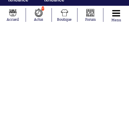
10
Mohamed
Chelsea
Salah
Paris Saint-
Accueil
Actus
Boutique
Forum
Menu
Mykhailo
Germain
Mudryk
Bordeaux
Neymar
Olympique
Khalis Merah
lyonnais
Loïs Openda
FIFA
Moussa
Real Madrid
Niakhaté
RC Strasbourg
Nicolás
AC Milan
Tagliafico
France
Pavel Šulc
RC Lens
Josh Maja
Gauthier Hein