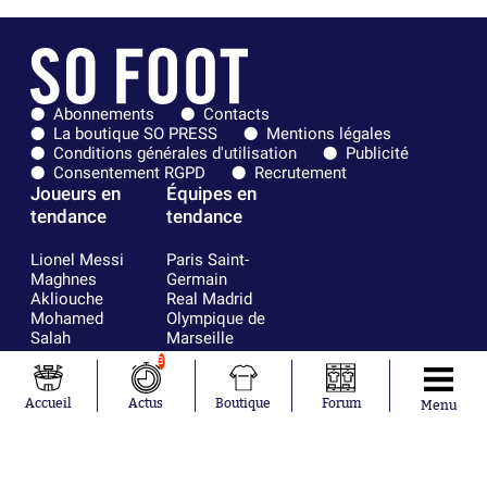
Abonnements
Contacts
La boutique SO PRESS
Mentions légales
Conditions générales d'utilisation
Publicité
Consentement RGPD
Recrutement
Joueurs en
Équipes en
tendance
tendance
Lionel Messi
Paris Saint-
Maghnes
Germain
Akliouche
Real Madrid
Mohamed
Olympique de
Salah
Marseille
Neymar
FIFA
3
Julián Álvarez
FC Barcelone
Ferrán Torres
Argentine
Accueil
Actus
Boutique
Forum
Menu
Kilian Corredor
Olympique
Franco
lyonnais
Mastantuono
AS Monaco
Orel Mangala
RC Strasbourg