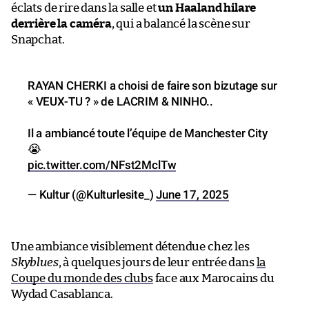
éclats de rire dans la salle et
un Haaland hilare
derrière la caméra
, qui a balancé la scène sur
Snapchat.
RAYAN CHERKI a choisi de faire son bizutage sur
« VEUX-TU ? » de LACRIM & NINHO..
Il a ambiancé toute l’équipe de Manchester City
😭
pic.twitter.com/NFst2MclTw
— Kultur (@Kulturlesite_)
June 17, 2025
Une ambiance visiblement détendue chez les
Skyblues
, à quelques jours de leur entrée dans
la
Coupe du monde des clubs
face aux Marocains du
Wydad Casablanca.