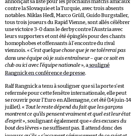
annonçait sa liste pour les prochains matchs amicaux
contre la Slovaquie et la Turquie, avec trois absents
notables. Niklas Hedl, Marco Grüll, Guido Burgstaller,
tous trois joueurs du Rapid Vienne, sont allés célébrer
une victoire 3-0 dans le derby contre l’Austria avec
leurs supporters et ont été épinglés pour des chants
homophobes et offensants à l’encontre du rival
viennois. «
C’est quelque chose que je ne tolérerai pas
dans une équipe où je suis entraîneur – que ce soit en
club ou ici avec l’équipe nationale
», a
souligné
Rangnick en conférence de presse
.
Ralf Rangnick a tenu à souligner que si la porte s’est
refermée pour cette fenêtre internationale, elle peut
se rouvrir pour l’Euro en Allemagne, cet été (14 juin-14
juillet). «
Tout le reste dépend du fait que les garçons
montrent ce qu’ils pensent vraiment et quel est leur état
d’esprit
», soulignant également que
« des excuses du
bout des lèvres
»
ne suffisent pas. Il attend donc des
joueurs qu’ils
« s’occupent sérieusement de ce sujet et