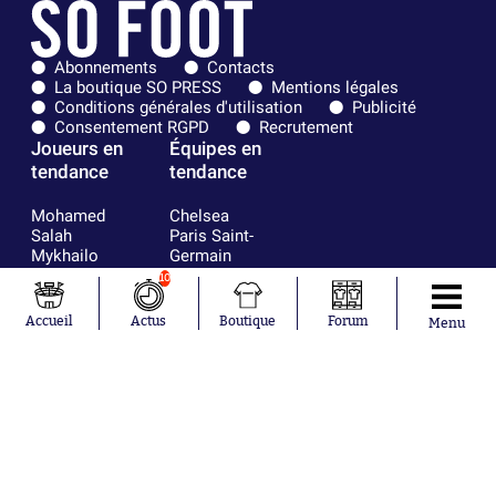
Abonnements
Contacts
La boutique SO PRESS
Mentions légales
Conditions générales d'utilisation
Publicité
Consentement RGPD
Recrutement
Joueurs en
Équipes en
tendance
tendance
Mohamed
Chelsea
Salah
Paris Saint-
Mykhailo
Germain
Mudryk
Bordeaux
10
Neymar
Olympique
Khalis Merah
lyonnais
Accueil
Actus
Boutique
Forum
Menu
Loïs Openda
FIFA
Moussa
Real Madrid
Niakhaté
RC Strasbourg
Nicolás
AC Milan
Tagliafico
France
Pavel Šulc
RC Lens
Josh Maja
Gauthier Hein