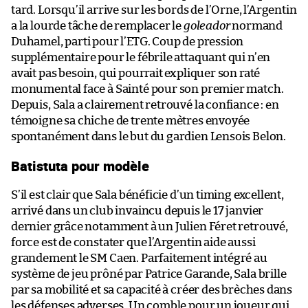
tard. Lorsqu’il arrive sur les bords de l’Orne, l’Argentin
a la lourde tâche de remplacer le
goleador
normand
Duhamel, parti pour l’ETG. Coup de pression
supplémentaire pour le fébrile attaquant qui n’en
avait pas besoin, qui pourrait expliquer son raté
monumental face à Sainté pour son premier match.
Depuis, Sala a clairement retrouvé la confiance : en
témoigne sa chiche de trente mètres envoyée
spontanément dans le but du gardien Lensois Belon.
Batistuta pour modèle
S’il est clair que Sala bénéficie d’un timing excellent,
arrivé dans un club invaincu depuis le 17 janvier
dernier grâce notamment à un Julien Féret retrouvé,
force est de constater que l’Argentin aide aussi
grandement le SM Caen. Parfaitement intégré au
système de jeu prôné par Patrice Garande, Sala brille
par sa mobilité et sa capacité à créer des brèches dans
les défenses adverses. Un comble pour un joueur qui