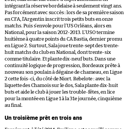
intégrant la réserve bordelaise à seulement vingt ans.
Pas forcément avec succès : lors de sa première saison
en CFA, l’Argentin inscrit trois petits buts en onze
matchs. Puis s’envole pour l’US Orléans, alors en
National, pour la saison 2012-2013. L’USO termine
huitième à quatre points du CA Bastia, dernier promu
en Ligue 2. Surtout, Sala joue trente-sept des trente-
huit matchs du club en National, dont trente-six
comme titulaire. Et plante dix-neuf buts. Dans une
continuité logique de progression, Bordeaux prête à
nouveau son poulain à dégaine de chameau, en Ligue
2 cette fois-ci, du côté de Niort. Rebelote : avec la
liquette des Chamois sur le dos, Sala plante dix-huit
buts et aide le club à jouer les trouble-fêtes, en lice
pour la montée en Ligue 1 à la 31e journée, cinquième
au final.
Un troisième prêt en trois ans