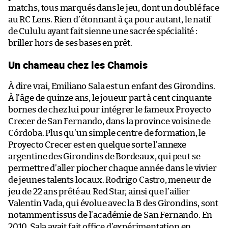
matchs, tous marqués dans le jeu, dont un doublé face
au RC Lens. Rien d’étonnant à ça pour autant, le natif
de Cululu ayant fait sienne une sacrée spécialité :
briller hors de ses bases en prêt.
Un chameau chez les Chamois
À dire vrai, Emiliano Sala est un enfant des Girondins.
À l’âge de quinze ans, le joueur part à cent cinquante
bornes de chez lui pour intégrer le fameux Proyecto
Crecer de San Fernando, dans la province voisine de
Córdoba. Plus qu’un simple centre de formation, le
Proyecto Crecer est en quelque sorte l’annexe
argentine des Girondins de Bordeaux, qui peut se
permettre d’aller piocher chaque année dans le vivier
de jeunes talents locaux. Rodrigo Castro, meneur de
jeu de 22 ans prêté au Red Star, ainsi que l’ailier
Valentin Vada, qui évolue avec la B des Girondins, sont
notamment issus de l’académie de San Fernando. En
2010, Sala avait fait office d’expérimentation en