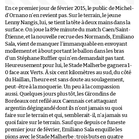
En ce premier jour de février 2015, le public de Michel-
d’Ornano n’en revient pas. Sur le terrain, le jeune
Lenny Nangis, lui, se tient la tête à deux mains dans la
surface. On joue la 89e minute du match Caen/Saint-
Étienne, et la nouvelle recrue des Normands, Emiliano
Sala, vient de manquer l’immanquable en envoyant
mollement et à bout portant le ballon dans les bras
d’un Stéphane Ruffier qui n’en demandait pas tant.
Heureusement pour lui, le Stade Malherbe gagnera 1-
0 face aux Verts. À six cent kilomètres au sud, du côté
du Haillan, l’heure est sans doute au soulagement,
peut-être à la moquerie. Un peu à la compassion
aussi. Quelques jours plus tôt, les Girondins de
Bordeaux ont refilé aux Caennais cet attaquant
argentin dégingandé dont ils n’ont jamais su quoi
faire sur le terrain et qui, semblerait-il, n’a jamais su
quoi faire sur le terrain. Sauf que depuis ce funeste
premier jour de février, Emiliano Sala enquille les
pions avec le Stade Malherbe : trois buts en quatre