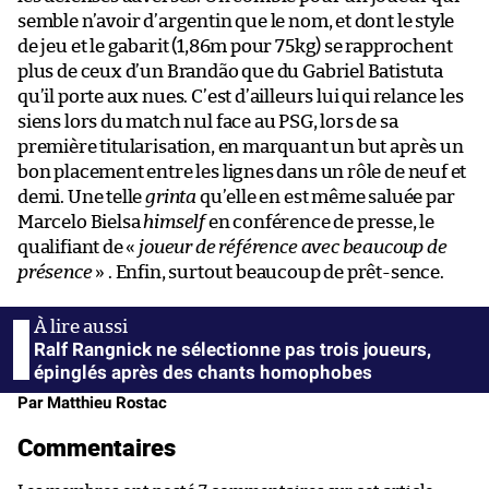
semble n’avoir d’argentin que le nom, et dont le style
de jeu et le gabarit (1,86m pour 75kg) se rapprochent
plus de ceux d’un Brandão que du Gabriel Batistuta
qu’il porte aux nues. C’est d’ailleurs lui qui relance les
siens lors du match nul face au PSG, lors de sa
première titularisation, en marquant un but après un
bon placement entre les lignes dans un rôle de neuf et
demi. Une telle
grinta
qu’elle en est même saluée par
Marcelo Bielsa
himself
en conférence de presse, le
qualifiant de «
joueur de référence avec beaucoup de
présence
» . Enfin, surtout beaucoup de prêt-sence.
Ralf Rangnick ne sélectionne pas trois joueurs,
épinglés après des chants homophobes
Par Matthieu Rostac
Commentaires