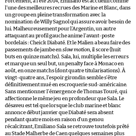
Forcément, à l’été 2014, Emiliano est accueilli comme
l’une des meilleures recrues des Marine et Blanc, dans
un groupe en pleine transformation avec la
nomination de Willy Sagnol qui assure avoir besoin de
lui. Malheureusement pour l’Argentin, un autre
attaquant au profil gauche anime l’avant-poste
bordelais : Cheick Diabaté. Et le Malien a beau faire des
passements de jambe en
slow motion
, il score (huit
buts en quinze matchs). Sala, lui, multiplie les erreurs
et marque un seul but, un penalty face à Monaco en
août, en onze matchs (dont quatre titularisations). À
vingt-quatre ans, l’espoir girondin semble s’être
définitivement mué en escroquerie sud-américaine.
Sans mentionner l’émergence de Thomas Touré, qui
affectionne le même jeu en profondeur que Sala. Le
désaveu est tel que lorsque le club marine et blanc
annonce début janvier que Diabaté sera absent
pendant quatre mois en raison d’un genou
récalcitrant, Emiliano Sala se retrouve toutefois prêté
au Stade Malherbe de Caen quelques semaines plus