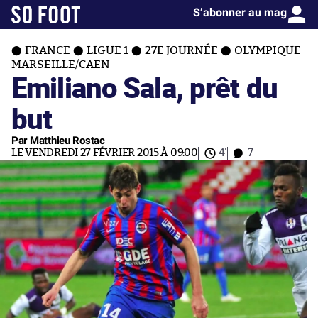
S’abonner au mag
FRANCE
LIGUE 1
27E JOURNÉE
OLYMPIQUE
MARSEILLE/CAEN
Emiliano Sala, prêt du
but
Par Matthieu Rostac
LE VENDREDI 27 FÉVRIER 2015 À 09:00
4'
7