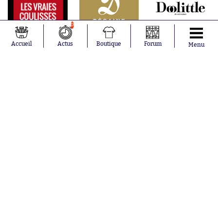
0
Accueil
Actus
Boutique
Forum
Menu
Abonnements
Contacts
La boutique SO PRESS
Mentions légales
Conditions générales d'utilisation
Publicité
Consentement RGPD
Recrutement
Joueurs en
Équipes en
tendance
tendance
Lionel Messi
Paris Saint-
Maghnes
Germain
Akliouche
Real Madrid
Mohamed
Olympique de
Salah
Marseille