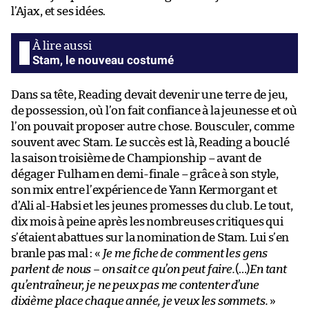
l’Ajax, et ses idées.
Stam, le nouveau costumé
Dans sa tête, Reading devait devenir une terre de jeu,
de possession, où l’on fait confiance à la jeunesse et où
l’on pouvait proposer autre chose. Bousculer, comme
souvent avec Stam. Le succès est là, Reading a bouclé
la saison troisième de Championship – avant de
dégager Fulham en demi-finale – grâce à son style,
son mix entre l’expérience de Yann Kermorgant et
d’Ali al-Habsi et les jeunes promesses du club. Le tout,
dix mois à peine après les nombreuses critiques qui
s’étaient abattues sur la nomination de Stam. Lui s’en
branle pas mal : «
Je me fiche de comment les gens
parlent de nous – on sait ce qu’on peut faire.
(…)
En tant
qu’entraîneur, je ne peux pas me contenter d’une
dixième place chaque année, je veux les sommets.
»