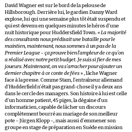
David Wagner est sur le bord de la pelouse de
Hillsborough. Derrière lui, le gardien Danny Ward
explose, lui qui une semaine plus tôt était suspendu et
qui est devenu en quelques minutes le héros d’une
nuit historique pour Huddersfield Town. «
La majorité
des consultants nous prédisait une bataille pour le
maintien, maintenant, nous sommes à un pas de la
Premier League – ça prouve bien l’ampleur de ce qu’on
a réalisé avec notre petit budget. Je suis si fier de mes
joueurs. Maintenant, on va s’arracher pour ajouter un
dernier chapitre à ce conte de fées
» , lâche Wagner
face à la presse. Comme Stam, l’entraîneur allemand
d’Hudderfield n’était pas grand-chose il y a deux ans
dans le cercle des managers. Son histoire à lui est celle
d’un homme patient, 45 piges, la dégaine d’un
informaticien, capable de lâcher un discours
complètement bourré au mariage de son meilleur
pote – Jürgen Klopp –, mais aussi d’emmener son
groupe en stage de préparation en Suède en mission