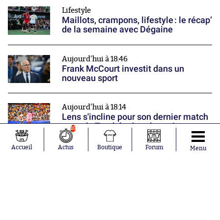
Lifestyle
Maillots, crampons, lifestyle : le récap’
de la semaine avec Dégaine
Aujourd'hui à 18:46
Frank McCourt investit dans un
nouveau sport
Aujourd'hui à 18:14
Lens s'incline pour son dernier match
avant le Trophée des champions
10
Nos partenaires
Accueil
Actus
Boutique
Forum
Menu