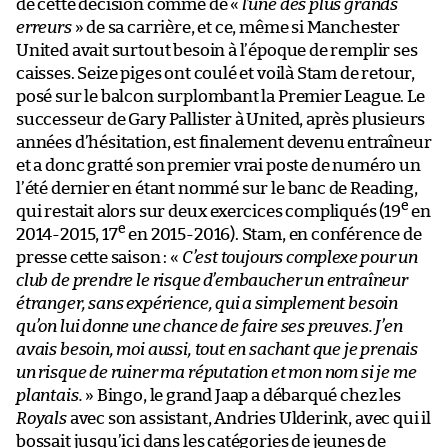
de cette décision comme de «
l’une des plus grands
erreurs
» de sa carrière, et ce, même si Manchester
United avait surtout besoin à l’époque de remplir ses
caisses. Seize piges ont coulé et voilà Stam de retour,
posé sur le balcon surplombant la Premier League. Le
successeur de Gary Pallister à United, après plusieurs
années d’hésitation, est finalement devenu entraîneur
et a donc gratté son premier vrai poste de numéro un
l’été dernier en étant nommé sur le banc de Reading,
e
qui restait alors sur deux exercices compliqués (19
en
e
2014-2015, 17
en 2015-2016). Stam, en conférence de
presse cette saison : «
C’est toujours complexe pour un
club de prendre le risque d’embaucher un entraîneur
étranger, sans expérience, qui a simplement besoin
qu’on lui donne une chance de faire ses preuves. J’en
avais besoin, moi aussi, tout en sachant que je prenais
un risque de ruiner ma réputation et mon nom si je me
plantais.
» Bingo, le grand Jaap a débarqué chez les
Royals
avec son assistant, Andries Ulderink, avec qui il
bossait jusqu’ici dans les catégories de jeunes de