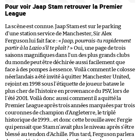
Pour voir Jaap Stam retrouver la Premier
League
La scène est connue. Jaap Stam est sur le parking
d’une station service de Manchester, Sir Alex
Ferguson lui fait face : «
Jaap, pourrais-tu rapidement
partir à la Lazio s’il te plaît ?
» Oui, une page de trois
saisons magnifiques dans l’un des plus grands clubs
du monde peut être déchirée aussi facilement que
face à des pompes à essence. Voilà comment le colosse
néerlandais a été invité à quitter Manchester United,
rejoint en 1998 sous l’étiquette de joueur batave le
plus cher de l’histoire en provenance du PSV, lors de
l’été 2001. Voilà donc aussi comment il a quitté la
Premier League après trois années marquées par trois
couronnes de champion d’Angleterre, le triplé
historique de 1999… et donc cette brouille avec Fergie
qui pensait que Stam n’avait plus le niveau après s’être
blessé au tendon d’Achille. Plus tard, Ferguson parlera