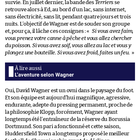
survie. En juillet dernier, la bande des
Terriers
se
retrouve alors à Ed, au bord d’un lac, sans internet,
sans électricité, sans lit, pendant quatre jours et trois
nuits. L’objectif de Wagner est de souder son groupe
et, pour ça, il lâche ces consignes : «
Si vous avez faim,
vous prenez votre canne à pêche et vous allez chercher
du poisson. Si vous avez soif, vous allez au lac et vous y
plongez une bouteille. Si vous avez froid, faites un feu.
»
L’aventure selon Wagner
Oui, David Wagner est un ovni dans le paysage du foot.
Et son équipe est aujourd’hui magnifique, agressive,
endurante, adepte du pressing permanent, proche de
la philosophie Klopp, forcément, Wagner ayant
longtemps été l’entraîneur de la réserve du Borussia
Dortmund. Son pari a fonctionné et cette saison,
Huddersfield Town a longtemps proposé le meilleur