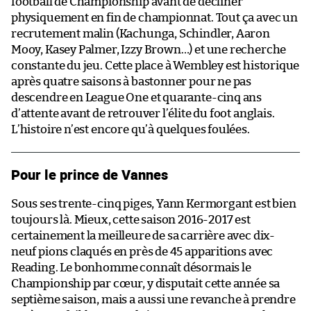
football de Championship avant de décliner
physiquement en fin de championnat. Tout ça avec un
recrutement malin (Kachunga, Schindler, Aaron
Mooy, Kasey Palmer, Izzy Brown…) et une recherche
constante du jeu. Cette place à Wembley est historique
après quatre saisons à bastonner pour ne pas
descendre en League One et quarante-cinq ans
d’attente avant de retrouver l’élite du foot anglais.
L’histoire n’est encore qu’à quelques foulées.
Pour le prince de Vannes
Sous ses trente-cinq piges, Yann Kermorgant est bien
toujours là. Mieux, cette saison 2016-2017 est
certainement la meilleure de sa carrière avec dix-
neuf pions claqués en près de 45 apparitions avec
Reading. Le bonhomme connaît désormais le
Championship par cœur, y disputait cette année sa
septième saison, mais a aussi une revanche à prendre