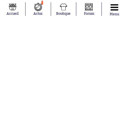
Salah
Paris Saint-
3
Mykhailo
Germain
Mudryk
Bordeaux
Accueil
Actus
Boutique
Forum
Menu
Neymar
Olympique
Khalis Merah
lyonnais
Loïs Openda
FIFA
Moussa
Real Madrid
Niakhaté
RC Strasbourg
Nicolás
AC Milan
Tagliafico
France
Pavel Šulc
RC Lens
Josh Maja
Gauthier Hein