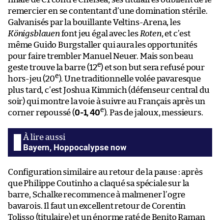
remercier en se contentant d’une domination stérile.
Galvanisés par la bouillante Veltins-Arena, les
Königsblauen
font jeu égal avec les
Roten
, et c’est
même Guido Burgstaller qui aura les opportunités
pour faire trembler Manuel Neuer. Mais son beau
e
geste trouve la barre (12
) et son but sera refusé pour
e
hors-jeu (20
). Une traditionnelle volée pavaresque
plus tard, c’est Joshua Kimmich (défenseur central du
soir) qui montre la voie à suivre au Français après un
e
corner repoussé (
0-1, 40
). Pas de jaloux, messieurs.
Bayern, Hoppocalypse now
Configuration similaire au retour de la pause : après
que Philippe Coutinho a claqué sa spéciale sur la
barre, Schalke recommence à malmener l’ogre
bavarois. Il faut un excellent retour de Corentin
Tolisso (titulaire) et un énorme raté de Benito Raman