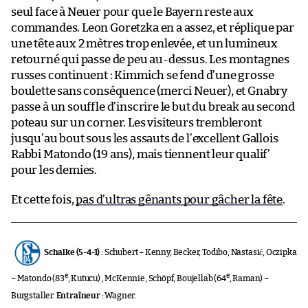
seul face à Neuer pour que le Bayern reste aux
commandes. Leon Goretzka en a assez, et réplique par
une tête aux 2 mètres trop enlevée, et un lumineux
retourné qui passe de peu au-dessus. Les montagnes
russes continuent : Kimmich se fend d’une grosse
boulette sans conséquence (merci Neuer), et Gnabry
passe à un souffle d’inscrire le but du break au second
poteau sur un corner. Les visiteurs trembleront
jusqu’au bout sous les assauts de l’excellent Gallois
Rabbi Matondo (19 ans), mais tiennent leur qualif’
pour les demies.
Et cette fois,
pas d’ultras gênants pour gâcher la fête
.
Schalke (5-4-1) :
Schubert – Kenny, Becker, Todibo, Nastasić, Oczipka
e
e
– Matondo (83
, Kutucu) , McKennie, Schöpf, Boujellab (64
, Raman) –
Burgstaller.
Entraîneur :
Wagner.