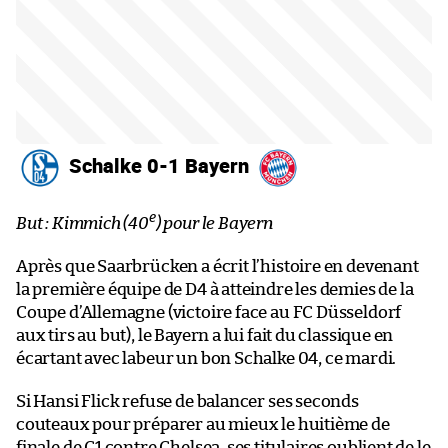
Schalke 0-1 Bayern
e
But : Kimmich (40
) pour le Bayern
Après que Saarbrücken a écrit l’histoire en devenant
la première équipe de D4 à atteindre les demies de la
Coupe d’Allemagne (victoire face au FC Düsseldorf
aux tirs au but), le Bayern a lui fait du classique en
écartant avec labeur un bon Schalke 04, ce mardi.
Si Hansi Flick refuse de balancer ses seconds
couteaux pour préparer au mieux le huitième de
finale de C1 contre Chelsea, ses titulaires oublient de le