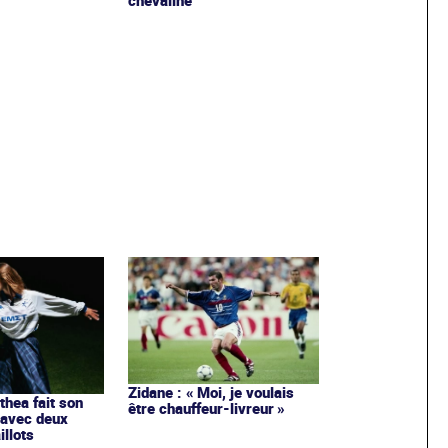
chevaline
Zidane : « Moi, je voulais
ithea fait son
être chauffeur-livreur »
 avec deux
llots