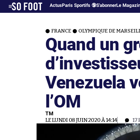
Actus
Paris Sportifs 🔞
S'abonner
Le Magazi
FRANCE
OLYMPIQUE DE MARSEIL
Quand un g
d’investisse
Venezuela vo
l’OM
TM
LE LUNDI 08 JUIN 2020 À 14:14
17