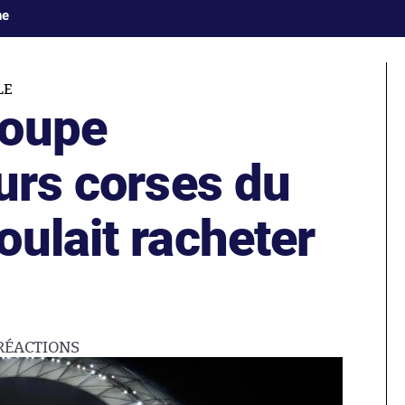
ne
LE
roupe
urs corses du
ulait racheter
RÉACTIONS