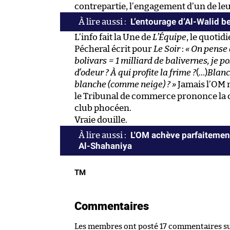
contrepartie, l’engagement d’un de leu
L’entourage d’Al-Walid b
L’info fait la Une de
L’Équipe
, le quotid
Pécheral écrit pour
Le Soir
:
« On pense 
bolivars = 1 milliard de balivernes, je po
d’odeur ? À qui profite la frime ?
(…)
Blanc
blanche (comme neige) ? »
Jamais l’OM n
le Tribunal de commerce prononce la ce
club phocéen.
Vraie douille.
L'OM achève parfaitement
Al-Shahaniya
TM
Commentaires
Les membres ont posté 17 commentaires sur