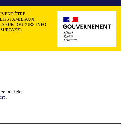
UVENT ÊTRE
LITS FAMILIAUX,
S SUR JOUEURS-INFO-
N SURTAXÉ)
et article.
ant
.