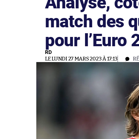
Analyse, cot
match des qu
pour l’Euro 
RD
LE LUNDI 27 MARS 2023 À 17:13
R