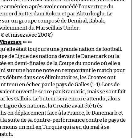
iège arménien après avoir concédé l’ouverture du
eyenoord Rotterdam Kokcu et par Akturkoglu. Le
e sur un groupe composé de Demiral, Kabak,
évidemment du Marseillais Under.
€ et misez avec 200€)
z Winamax
⇐ ⇐
u’elle était toujours une grande nation de football.
upe de Ligue des nations devant le Danemark ou la
ssée en demi-finales de la Coupe du monde où elle a
 fini sur une bonne note en remportant le match pour
rs débuts dans ces éliminatoires, les Croates ont
tenu en échec par le pays de Galles (1-1). Lors de
aient ouvert le score par Kramaric, mais se sont fait
r les Gallois. Le buteur sera encore attendu, alors
re Ligue des nations, la Croatie avait été très
s en déplacement face à la France, le Danemark et
à la suite de sa contre-performance contre le pays de
u moins un nul en Turquie qui a eu du mal à se
match.