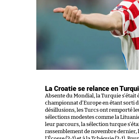
La Croatie se relance en Turqu
Absente du Mondial, la Turquie s’étai
championnat d’Europe en étant sorti dè
désillusions, les Turcs ont remporté l
sélections modestes comme la Lituanie,
leur parcours, la sélection turque s’étai
rassemblement de novembre dernier, l
l’Écosse (2-1) et à la Tchéquie (2-1). P