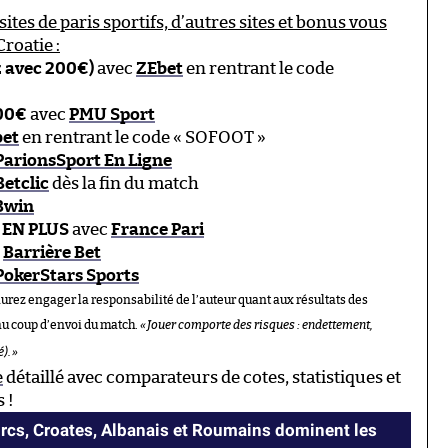
sites de paris sportifs, d’autres sites et bonus vous
roatie :
z avec 200€)
avec
ZEbet
en rentrant le code
100€
avec
PMU Sport
bet
en rentrant le code « SOFOOT »
ParionsSport En Ligne
Betclic
dès la fin du match
Bwin
 EN PLUS
avec
France Pari
c
Barrière Bet
PokerStars Sports
aurez engager la responsabilité de l’auteur quant aux résultats des
au coup d’envoi du match.
«
Jouer comporte des risques : endettement,
é).
»
e
détaillé avec comparateurs de cotes, statistiques et
 !
Turcs, Croates, Albanais et Roumains dominent les