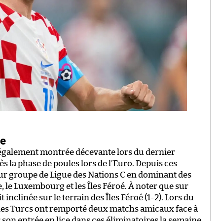
ie
t également montrée décevante lors du dernier
s la phase de poules lors de l’Euro. Depuis ces
eur groupe de Ligue des Nations C en dominant des
 le Luxembourg et les Îles Féroé. À noter que sur
t inclinée sur le terrain des Îles Féroé (1-2). Lors du
es Turcs ont remporté deux matchs amicaux face à
our son entrée en lice dans ces éliminatoires la semaine