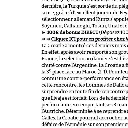
dernière, la Turquie s’est sortie du p
score, grâce à l’excellent joueur du F
sélectionneur allemand Kuntz s’appui
Soyuncu, Calhanoglu, Tosun, Unal et 
►
100€ de bonus DIRECT
(Déposez 100
⇒ ⇒
Cliquez ICI pour en profiter che
La Croatie a montré ces derniers mois q
En effet, après avoir remporté son gro
France, la sélection au damier s’est hi
chuté contre l’Argentine. La Croatie a
e
la 3
place face au Maroc (2-1). Pour leu
connu une contre-performance en étant 
cette rencontre, les hommes de Dalic av
surprendre en toute fin de rencontre pa
que Livaja est forfait. Lors de la derniè
performante en remportant ses 3 match
l’Autriche. Déterminée à se reprendre 
Galles, la Croatie pourrait accrocher a
défaire de l’Arménie sur son premier 