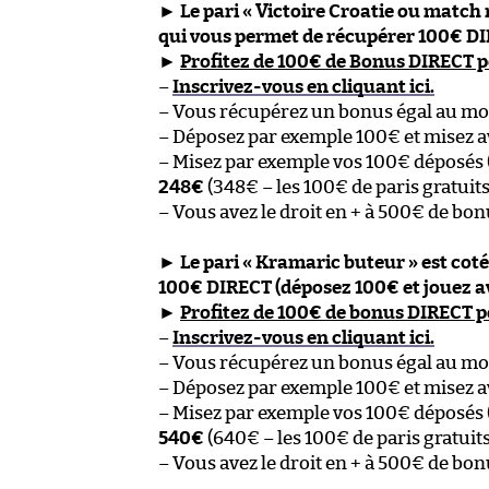
►
Le pari « Victoire Croatie ou match n
qui vous permet de récupérer 100€ DI
►
Profitez de 100€ de Bonus DIRECT 
–
Inscrivez-vous en cliquant ici.
– Vous récupérez un bonus égal au mon
– Déposez par exemple 100€ et misez a
– Misez par exemple vos 100€ déposés (
248€
(348€ – les 100€ de paris gratuits 
– Vous avez le droit en + à 500€ de bo
►
Le pari « Kramaric buteur » est coté
100€ DIRECT (déposez 100€ et jouez a
►
Profitez de 100€ de bonus DIRECT 
–
Inscrivez-vous en cliquant ici.
– Vous récupérez un bonus égal au mon
– Déposez par exemple 100€ et misez a
– Misez par exemple vos 100€ déposés (
540€
(640€ – les 100€ de paris gratuits 
– Vous avez le droit en + à 500€ de bo