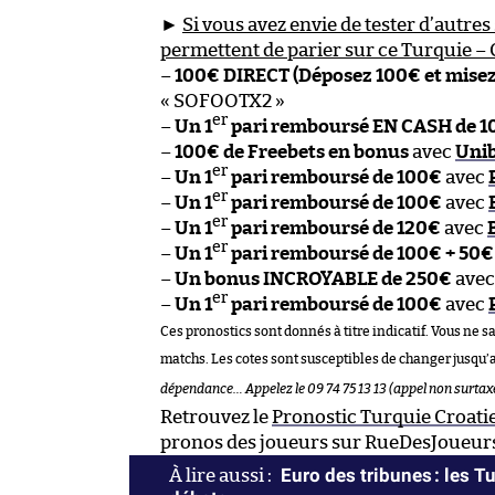
►
Si vous avez envie de tester d’autres 
permettent de parier sur ce Turquie – C
–
100€ DIRECT (Déposez 100€ et mise
« SOFOOTX2 »
er
–
Un 1
pari remboursé EN CASH de 
–
100€ de Freebets en bonus
avec
Uni
er
–
Un 1
pari remboursé de 100€
avec
er
–
Un 1
pari remboursé de 100€
avec
er
–
Un 1
pari remboursé de 120€
avec
er
–
Un 1
pari remboursé de 100€ + 50€
–
Un bonus INCROYABLE de 250€
ave
er
–
Un 1
pari remboursé de 100€
avec
Ces pronostics sont donnés à titre indicatif. Vous ne s
matchs. Les cotes sont susceptibles de changer jusqu’
dépendance… Appelez le 09 74 75 13 13 (appel non surtax
Retrouvez le
Pronostic Turquie Croati
pronos des joueurs sur RueDesJoueurs
Euro des tribunes : les 