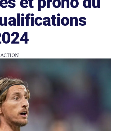
es et prono du
alifications
2024
ÉACTION