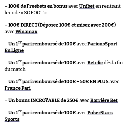
–
100€ de Freebets en bonus
avec
Unibet
en rentrant
le code « SOFOOT »
–
100€ DIRECT (Déposez 100€ et misez avec 200€)
avec
Winamax
er
–
Un 1
pari remboursé de 100€
avec
ParionsSport
En Ligne
er
–
Un 1
pari remboursé de 100€
avec
Betclic
dès la fin
du match
er
–
Un 1
pari remboursé de 100€ + 50€ EN PLUS
avec
France Pari
–
Un bonus INCROYABLE de 250€
avec
Barrière Bet
er
–
Un 1
pari remboursé de 100€
avec
PokerStars
Sports