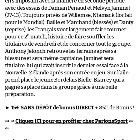
en s’imposant avec la manière en seconde période,
avec des essais de Damian Penaud et Melvyn Jaminet
(27-13). Toujours privés de Willemse, Ntamack (forfait
pour le Mondial), Baille et Marchand (blessés) et Danty
(reprise), les Français vont largement faire tourner
e
pour ce 2
match, histoire de faire souffler les
titulaires de vendredi et de concerner tout le groupe.
Anthony Jelonch retrouve les terrains après sa
blessure et sera même capitaine. Jaminet sera
titulaire, lui qui avait inscrit le dernier essai face à la
Nouvelle-Zélande après son entrée en jeu. Sur l’aile
prend place le jeune Bordelais Bielle-Biarrey qui a
gagné sa place dans le groupe grâce à une belle
préparation.
►
15€ SANS DÉPÔT de bonus DIRECT
+ 85€ de Bonus !
⇒ ⇒
Cliquez ICI pour en profiter chez ParionsSport
⇐
⇐