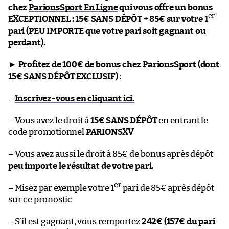
chez
ParionsSport En Ligne
qui vous offre un bonus
er
EXCEPTIONNEL : 15€ SANS DÉPÔT + 85€ sur votre 1
pari (PEU IMPORTE que votre pari soit gagnant ou
perdant).
►
Profitez de 100€ de bonus chez ParionsSport (dont
15€ SANS DÉPÔT EXCLUSIF)
:
–
Inscrivez-vous en cliquant ici.
– Vous avez le droit à
15€ SANS DÉPÔT
en entrant le
code promotionnel
PARIONSXV
– Vous avez aussi le droit à 85€ de bonus après dépôt
peu importe le résultat de votre pari.
er
– Misez par exemple votre 1
pari de 85€ après dépôt
sur ce pronostic
– S’il est gagnant, vous remportez
242€ (157€ du pari