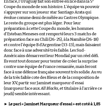
e
En face, l’Uruguay fait son entrée en lice dans la 5
Coupe du monde de son histoire. L’équipe va pouvoir
s’appuyer sur son joueur star Santiago Arata qui
évolue comme demi de mêlée au Castres Olympique.
Le reste du groupe est plus léger. Pour leur
préparation à cette Coupe du monde, les hommes
d’Esteban Meneses ont remporté leurs 3 matchs de
préparation face au Chili (26-25), à la Namibie (26-18)
et contre l’équipe B d’Argentine (33-13), mais faisaient
donc face à une adversité très faible. Les Sud-
Américains démarrent leur Mondial par un réel défi.
Ils vont tout donner pour tenter de créer la surprise
contre une équipe de France remaniée, mais feront
face à une défense française souvent très solide. Au vu
de la très faible cote des Bleus et de la composition de
leur XV, partir sur Jaminet marqueur d’essai
(marqueur face aux
All Blacks
, et titulaire à l’arrière ce
jeudi) semble intéressant.
►
Le pari « Jaminet Marqueur d’essai » est coté à 1,85