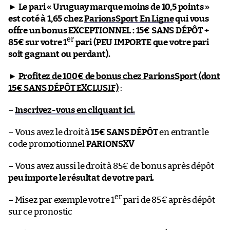
►
Le pari « Uruguay marque moins de 10,5 points »
est coté à 1,65 chez
ParionsSport En Ligne
qui vous
offre un bonus EXCEPTIONNEL : 15€ SANS DÉPÔT +
er
85€ sur votre 1
pari (PEU IMPORTE que votre pari
soit gagnant ou perdant).
►
Profitez de 100€ de bonus chez ParionsSport (dont
15€ SANS DÉPÔT EXCLUSIF)
:
–
Inscrivez-vous en cliquant ici.
– Vous avez le droit à
15€ SANS DÉPÔT
en entrant le
code promotionnel
PARIONSXV
– Vous avez aussi le droit à 85€ de bonus après dépôt
peu importe le résultat de votre pari.
er
– Misez par exemple votre 1
pari de 85€ après dépôt
sur ce pronostic