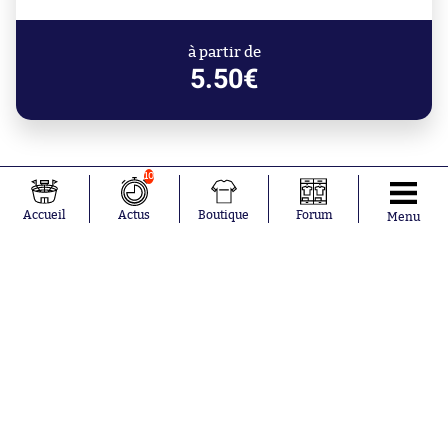
à partir de
5.50€
10
Accueil
Actus
Boutique
Forum
Menu
Abonnements
Contacts
La boutique SO PRESS
Mentions légales
Conditions générales d'utilisation
Publicité
Consentement RGPD
Recrutement
Joueurs en
Équipes en
tendance
tendance
Mohamed
Chelsea