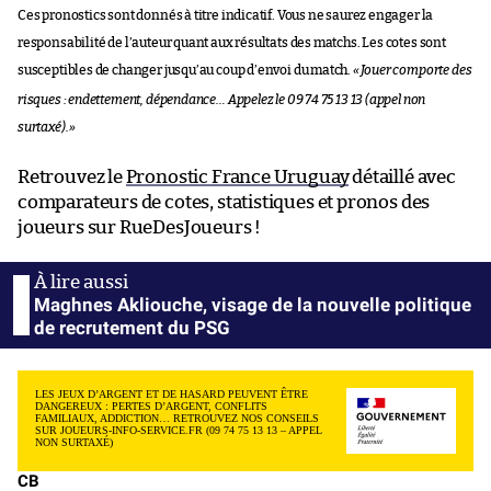
Ces pronostics sont donnés à titre indicatif. Vous ne saurez engager la
responsabilité de l’auteur quant aux résultats des matchs. Les cotes sont
susceptibles de changer jusqu’au coup d’envoi du match.
«
Jouer comporte des
risques : endettement, dépendance… Appelez le 09 74 75 13 13 (appel non
surtaxé).
»
Retrouvez le
Pronostic France Uruguay
détaillé avec
comparateurs de cotes, statistiques et pronos des
joueurs sur RueDesJoueurs !
Maghnes Akliouche, visage de la nouvelle politique
de recrutement du PSG
LES JEUX D’ARGENT ET DE HASARD PEUVENT ÊTRE
DANGEREUX : PERTES D’ARGENT, CONFLITS
FAMILIAUX, ADDICTION… RETROUVEZ NOS CONSEILS
SUR JOUEURS-INFO-SERVICE.FR (09 74 75 13 13 – APPEL
NON SURTAXÉ)
CB