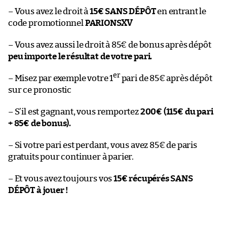
– Vous avez le droit à
15€ SANS DÉPÔT
en entrant le
code promotionnel
PARIONSXV
– Vous avez aussi le droit à 85€ de bonus après dépôt
peu importe le résultat de votre pari.
er
– Misez par exemple votre 1
pari de 85€ après dépôt
sur ce pronostic
– S’il est gagnant, vous remportez
200€ (115€ du pari
+ 85€ de bonus).
– Si votre pari est perdant, vous avez 85€ de paris
gratuits pour continuer à parier.
– Et vous avez toujours vos
15€ récupérés SANS
DÉPÔT à jouer !