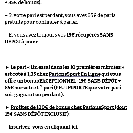
+ 85€ de bonus).
– Si votre pari est perdant, vous avez 85€ de paris
gratuits pour continuer à parier.
– Et vous avez toujours vos
15€ récupérés SANS
DÉPÔT à jouer !
►
Le pari « Un essai dans les 10 premières minutes »
est coté à 1,35 chez
ParionsSport En Ligne
qui vous
offre un bonus EXCEPTIONNEL : 15€ SANS DÉPÔT +
er
85€ sur votre 1
pari (PEU IMPORTE que votre pari
soit gagnant ou perdant).
►
Profitez de 100€ de bonus chez ParionsSport (dont
15€ SANS DÉPÔT EXCLUSIF)
:
–
Inscrivez-vous en cliquant ici.