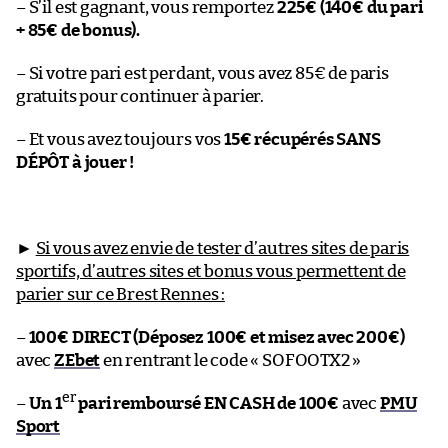
– S’il est gagnant, vous remportez
225€ (140€ du pari
+ 85€ de bonus).
– Si votre pari est perdant, vous avez 85€ de paris
gratuits pour continuer à parier.
– Et vous avez toujours vos
15€ récupérés SANS
DÉPÔT à jouer !
►
Si vous avez envie de tester d’autres sites de paris
sportifs, d’autres sites et bonus vous permettent de
parier sur ce Brest Rennes :
–
100€ DIRECT (Déposez 100€ et misez avec 200€)
avec
ZEbet
en rentrant le code « SOFOOTX2 »
er
–
Un 1
pari remboursé EN CASH de 100€
avec
PMU
Sport