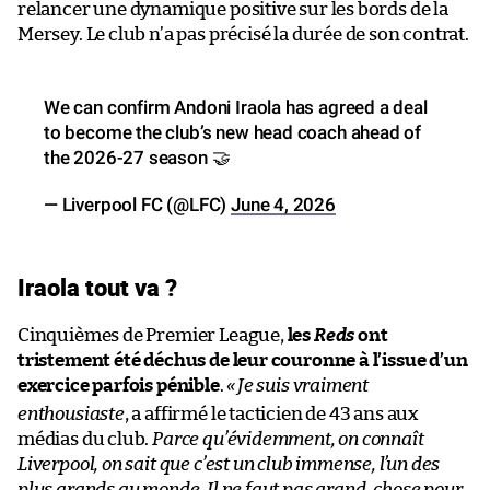
relancer une dynamique positive sur les bords de la
Mersey. Le club n’a pas précisé la durée de son contrat.
We can confirm Andoni Iraola has agreed a deal
to become the club’s new head coach ahead of
the 2026-27 season 🤝
— Liverpool FC (@LFC)
June 4, 2026
Iraola tout va ?
Cinquièmes de Premier League,
les
Reds
ont
tristement été déchus de leur couronne à l’issue d’un
exercice parfois pénible
.
«
Je suis vraiment
enthousiaste
, a affirmé le tacticien de 43 ans aux
médias du club.
Parce qu’évidemment, on connaît
Liverpool, on sait que c’est un club immense, l’un des
plus grands au monde. Il ne faut pas grand-chose pour