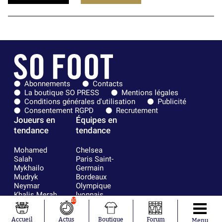
Abonnements
Contacts
La boutique SO PRESS
Mentions légales
Conditions générales d'utilisation
Publicité
Consentement RGPD
Recrutement
Joueurs en
Équipes en
tendance
tendance
Mohamed
Chelsea
Salah
Paris Saint-
Mykhailo
Germain
Mudryk
Bordeaux
Neymar
Olympique
Khalis Merah
lyonnais
10
Loïs Openda
FIFA
Moussa
Real Madrid
Accueil
Actus
Boutique
Forum
Niakhaté
RC Strasbourg
Menu