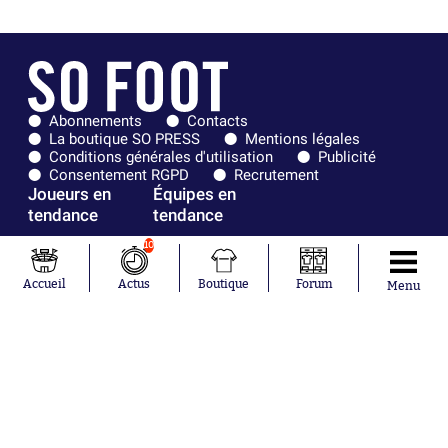
Abonnements
Contacts
La boutique SO PRESS
Mentions légales
Conditions générales d'utilisation
Publicité
Consentement RGPD
Recrutement
Joueurs en
Équipes en
tendance
tendance
10
Mohamed
Chelsea
Salah
Paris Saint-
Accueil
Actus
Boutique
Forum
Menu
Mykhailo
Germain
Mudryk
Bordeaux
Neymar
Olympique
Khalis Merah
lyonnais
Loïs Openda
FIFA
Moussa
Real Madrid
Niakhaté
RC Strasbourg
Nicolás
AC Milan
Tagliafico
France