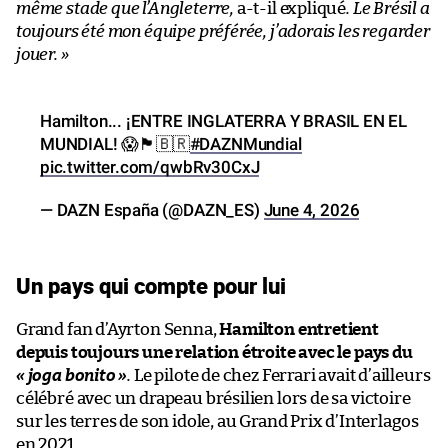
même stade que l’Angleterre,
a-t-il expliqué
. Le Brésil a
toujours été mon équipe préférée, j’adorais les regarder
jouer. »
Hamilton... ¡ENTRE INGLATERRA Y BRASIL EN EL
MUNDIAL! 😱🏴󠁧󠁢󠁥󠁮󠁧󠁿🇧🇷
#DAZNMundial
pic.twitter.com/qwbRv30CxJ
— DAZN España (@DAZN_ES)
June 4, 2026
Un pays qui compte pour lui
Grand fan d’Ayrton Senna,
Hamilton entretient
depuis toujours une relation étroite avec le pays du
« joga bonito »
.
Le pilote de chez Ferrari avait d’ailleurs
célébré avec un drapeau brésilien lors de sa victoire
sur les terres de son idole, au Grand Prix d’Interlagos
en 2021.