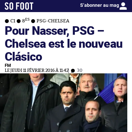
S’abonner au mag
ES
C1
8
PSG-CHELSEA
Pour Nasser, PSG –
Chelsea est le nouveau
Clásico
FM
LE JEUDI 11 FÉVRIER 2016 À 11:42
30