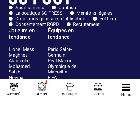
Abonnements
Contacts
La boutique SO PRESS
Mentions légales
Conditions générales d'utilisation
Publicité
Consentement RGPD
Recrutement
Joueurs en
Équipes en
tendance
tendance
Lionel Messi
Paris Saint-
Maghnes
Germain
Akliouche
Real Madrid
Mohamed
Olympique de
Salah
Marseille
Neymar
FIFA
Julián Álvarez
FC Barcelone
0
Ferrán Torres
Argentine
Kilian Corredor
Olympique
Accueil
Actus
Boutique
Forum
Menu
Franco
lyonnais
Mastantuono
AS Monaco
Orel Mangala
RC Strasbourg
Rio Mavuba
Trabzonspor