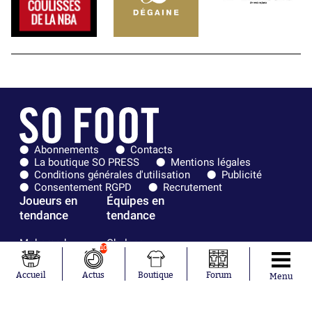
Abonnements
Contacts
La boutique SO PRESS
Mentions légales
Conditions générales d'utilisation
Publicité
Consentement RGPD
Recrutement
Joueurs en
Équipes en
tendance
tendance
Mohamed
Chelsea
10
Salah
Paris Saint-
Mykhailo
Germain
Accueil
Actus
Boutique
Forum
Menu
Mudryk
Bordeaux
Neymar
Olympique
Khalis Merah
lyonnais