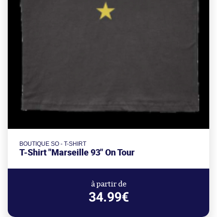
BOUTIQUE SO - T-SHIRT
T-Shirt "Marseille 93" On Tour
à partir de
34.99€