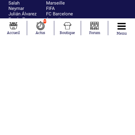
Salah
Marseille
Neymar
FIFA
Julián Álvarez
FC Barcelone
Ferrán Torres
Argentine
10
Kilian Corredor
Olympique
Franco
lyonnais
Accueil
Actus
Boutique
Forum
Menu
Mastantuono
AS Monaco
Orel Mangala
RC Strasbourg
Rio Mavuba
Trabzonspor