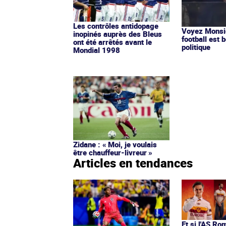
Les contrôles antidopage
Voyez Monsie
inopinés auprès des Bleus
football est b
ont été arrêtés avant le
politique
Mondial 1998
Zidane : « Moi, je voulais
être chauffeur-livreur »
Articles en tendances
Et si l'AS Ro