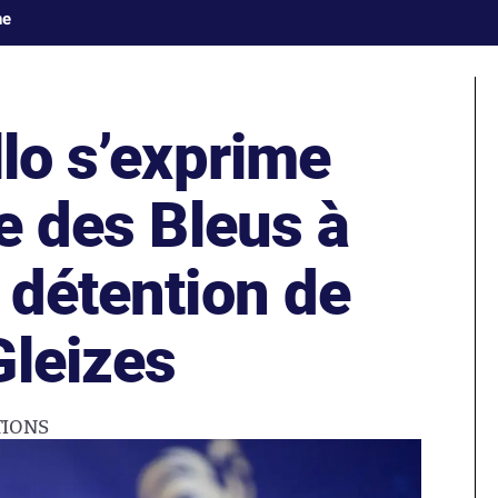
ne
llo s’exprime
ce des Bleus à
 détention de
Gleizes
TIONS