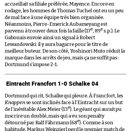
accueillait sa filiale préférée, Mayence. Encore en
rodage, les hommes de Thomas Tuchel ont eu un peu
de mal face à une équipe très bien organisée.
Néanmoins, Pierre-Emerick Aubameyang est
e
e
parvenu à trouver deux fois la faille (17
, 89
s.p.). Le
Gabonais envoie ainsi un signal à Robert
Lewandowski: il y aura bagarre pour le titre de
meilleur buteur. De son côté, Yoshinori Muto réduit la
marque dans les arrêts de jeu, mais ça ne suffit pas :
Dortmund s’impose 2-1.
Eintracht Francfort 1-0 Schalke 04
Dortmund qui rit, Schalke qui pleure. À Francfort, les
Knappen
se sont inclinés face à l’Eintracht sur un but
e
de l’inévitable Alex Meier (13
). Le géant qui aurait pu
inscrire un doublé, mais qui a vu son penalty
e
détourné par Ralf Fährmann (68
). Comme à son
habitude, Markus Weinzierl perd le premier match de