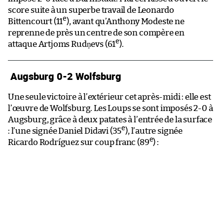
score suite à un superbe travail de Leonardo
e
Bittencourt (11
), avant qu’Anthony Modeste ne
reprenne de près un centre de son compère en
e
attaque Artjoms Rudņevs (61
).
Augsburg 0-2 Wolfsburg
Une seule victoire à l’extérieur cet après-midi : elle est
l’œuvre de Wolfsburg. Les Loups se sont imposés 2-0 à
Augsburg, grâce à deux patates à l’entrée de la surface
e
: l’une signée Daniel Didavi (35
), l’autre signée
e
Ricardo Rodríguez sur coup franc (89
) :