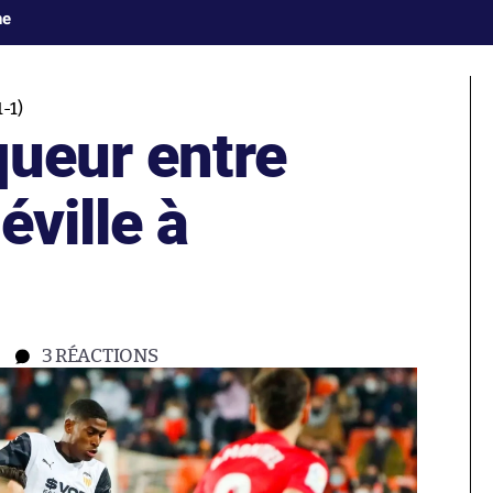
ne
-1)
queur entre
éville à
3
RÉACTIONS