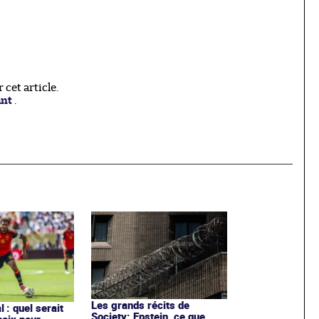
cet article.
ant
.
Les grands récits de
 : quel serait
Society: Epstein, ce que
hoix pour