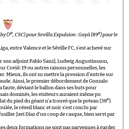
C
e
e
aby (7
, CSC) pour Sevilla
Expulsion : Gayà (89
) pour le
ga, entre Valence et le Séville FC, s’est achevé sur
ar son adjoint Pablo Sanz), Ludwig Augustinsson,
r Covid-19 ou autres raisons personnelles, les
er. Mieux, ils ont su mettre la pression d’entrée sur
aude. Ainsi, le premier débordement de Gonzalo
 faute, déviant le ballon dans ses buts pour
 mais dominés, les visiteurs auraient même pu
e
lat du pied du géant n’a trouvé que le poteau (38
).
lée, le réveil blanc et noir s’est conclu par
usiller Javi Díaz d’un coup de casque, bien servi par
, les deux formations ne sont pas parvenues à garder