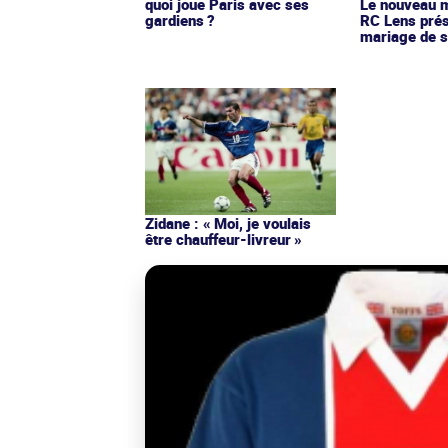
quoi joue Paris avec ses
Le nouveau ma
gardiens ?
RC Lens prés
mariage de s
Zidane : « Moi, je voulais
être chauffeur-livreur »