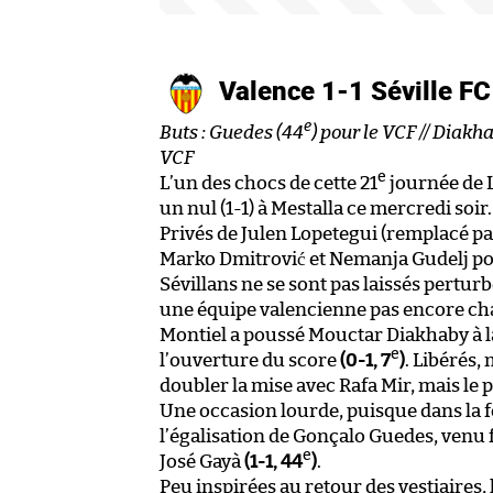
Valence 1-1 Séville F
e
Buts : Guedes (44
) pour le VCF // Diakh
VCF
e
L’un des chocs de cette 21
journée de Li
un nul (1-1) à Mestalla ce mercredi soir.
Privés de Julen Lopetegui (remplacé p
Marko Dmitrović et Nemanja Gudelj pou
Sévillans ne se sont pas laissés perturb
une équipe valencienne pas encore ch
Montiel a poussé Mouctar Diakhaby à la
e
l’ouverture du score
(0-1, 7
)
. Libérés,
doubler la mise avec Rafa Mir, mais le p
Une occasion lourde, puisque dans la fou
l’égalisation de Gonçalo Guedes, venu f
e
José Gayà
(1-1, 44
)
.
Peu inspirées au retour des vestiaires