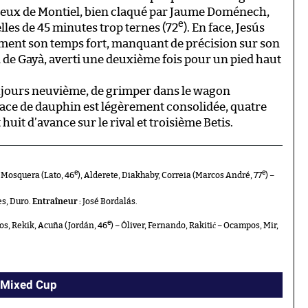
reux de Montiel, bien claqué par Jaume Doménech,
e
elles de 45 minutes trop ternes (72
). En face, Jesús
lement son temps fort, manquant de précision sur son
on de Gayà, averti une deuxième fois pour un pied haut
ujours neuvième, de grimper dans le wagon
place de dauphin est légèrement consolidée, quatre
huit d’avance sur le rival et troisième Betis.
e
e
– Mosquera (Lato, 46
), Alderete, Diakhaby, Correia (Marcos André, 77
) –
es, Duro.
Entraîneur :
José Bordalás.
e
os, Rekik, Acuña (Jordán, 46
) – Óliver, Fernando, Rakitić – Ocampos, Mir,
I Mixed Cup