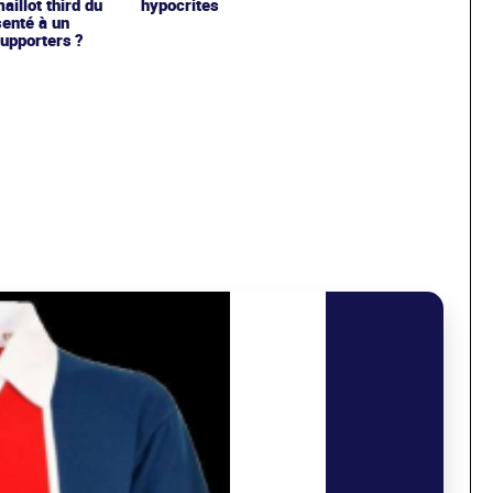
hypocrites
illot third du
enté à un
upporters ?