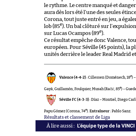
le rythme. Le centre manqué et dange
aura dès lors été l’une des seules étinc
Corona, tout juste entré en jeu, a éga
e
lob (85
). Un bal clôturé sur l’expulsi
e
sur Lucas Ocampos (89
).
Ce résultat empêche donc Valence, to
européen. Pour Séville (45 points), la 
unités derrière le leader Real Madrid et 
e
Valence (4-4-2) :
Cillessen (Doménech, 18
) 
e
Gayà, Guillamón, Foulquier, Musah (Račić, 85
) – Gued
Séville FC (4-3-3) :
Díaz – Montiel, Diego Carl
e
Papu Gómez (Corona, 74
).
Entraîneur :
Pablo Sanz.
Résultats et classement de Liga
L’équipe type de la VINC