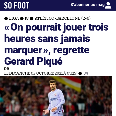
S’abonner au mag
LIGA
J8
ATLÉTICO-BARCELONE (2-0)
«
On pourrait jouer trois
heures sans jamais
marquer
», regrette
Gerard Piqué
RB
LE DIMANCHE 03 OCTOBRE 2021 À 09:25
34