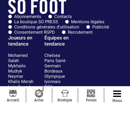
Abonnements
Contacts
La boutique SO PRESS
Mentions légales
Conditions générales d'utilisation
Publicité
Consentement RGPD
Recrutement
Joueurs en
Équipes en
tendance
tendance
Mohamed
Chelsea
Salah
Paris Saint-
Mykhailo
Germain
Mudryk
Bordeaux
Neymar
Olympique
Khalis Merah
lyonnais
Loïs Openda
FIFA
1
Moussa
Real Madrid
Niakhaté
RC Strasbourg
Accueil
Actus
Boutique
Forum
Menu
Nicolás
AC Milan
Tagliafico
France
Pavel Šulc
RC Lens
Josh Maja
Gauthier Hein