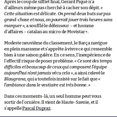
Après le coup de sifflet final, Gerard Piqué n’a
d’ailleurs même pas cherché à cacher son dépit.
«
Cette situation est délicate. On prend deux buts sur pas
grand-chose et nous, on pourrait jouer trois heures sans
marquer »
, a soufflé le défenseur – et homme
d’affaires – catalan au micro de Movistar+.
Modeste neuvième du classement, le Barça navigue
en plein marasme et s’apprête à vivre ce qui ressemble
bien à une saison galère. En ce sens, l’inexpérience de
l’effectif risque de poser problème.
« Ce sont des temps
difficiles et beaucoup de ceux qui composent l’équipe
aujourd’hui n’ont jamais vécu cela »
, a ainsi relevé le
Blaugrana
, qui a toutefois insisté sur le fait que
«
l’ambiance dans le vestiaire est très bonne. »
Dans ces moments-là, un seul homme peut vous
sortir de l’ornière. Il vient de Haute-Savoie, et il
s’appelle
Pascal Dupraz
.