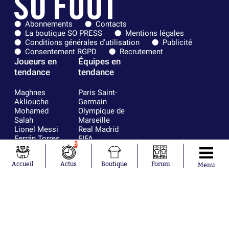
Abonnements
Contacts
La boutique SO PRESS
Mentions légales
Conditions générales d'utilisation
Publicité
Consentement RGPD
Recrutement
Joueurs en
Équipes en
tendance
tendance
Maghnes
Paris Saint-
Akliouche
Germain
Mohamed
Olympique de
Salah
Marseille
Lionel Messi
Real Madrid
Ferrán Torres
FIFA
6
Kilian Corredor
Olympique
Franco
lyonnais
Accueil
Actus
Boutique
Forum
Mastantuono
AS Monaco
Menu
Orel Mangala
FC Barcelone
Rio Mavuba
Argentine
Rodri
RC Strasbourg
Mika Godts
Trabzonspor