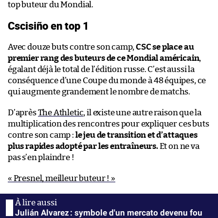
top buteur du Mondial.
Cscisiño en top 1
Avec douze buts contre son camp,
CSC se place au
premier rang des buteurs de ce Mondial américain
,
égalant déjà le total de l’édition russe. C’est aussi la
conséquence d’une Coupe du monde à 48 équipes, ce
qui augmente grandement le nombre de matchs.
D’après
The Athletic
, il existe une autre raison que la
multiplication des rencontres pour expliquer ces buts
contre son camp :
le jeu de transition et d’attaques
plus rapides adopté par les entraîneurs.
Et on ne va
pas s’en plaindre !
« Presnel, meilleur buteur ! »
Julián Alvarez : symbole d'un mercato devenu fou