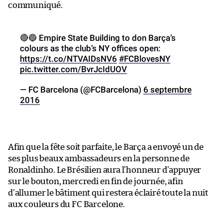
communiqué.
🔴🔵 Empire State Building to don Barça’s
colours as the club’s NY offices open:
https://t.co/NTVAIDsNV6
#FCBlovesNY
pic.twitter.com/BvrJcIdUOV
— FC Barcelona (@FCBarcelona)
6 septembre
2016
Afin que la fête soit parfaite, le Barça a envoyé un de
ses plus beaux ambassadeurs en la personne de
Ronaldinho. Le Brésilien aura l’honneur d’appuyer
sur le bouton, mercredi en fin de journée, afin
d’allumer le bâtiment qui restera éclairé toute la nuit
aux couleurs du FC Barcelone.