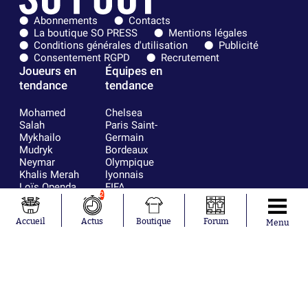
Abonnements
Contacts
La boutique SO PRESS
Mentions légales
Conditions générales d'utilisation
Publicité
Consentement RGPD
Recrutement
Joueurs en
Équipes en
tendance
tendance
Mohamed
Chelsea
Salah
Paris Saint-
Mykhailo
Germain
Mudryk
Bordeaux
Neymar
Olympique
Khalis Merah
lyonnais
Loïs Openda
FIFA
2
Moussa
Real Madrid
Niakhaté
RC Strasbourg
Accueil
Actus
Boutique
Forum
Nicolás
AC Milan
Menu
Tagliafico
France
Pavel Šulc
RC Lens
Josh Maja
Gauthier Hein