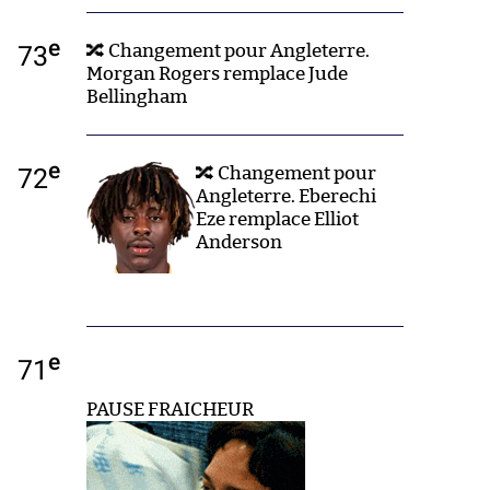
e
73
🔀 Changement pour Angleterre.
Morgan Rogers remplace Jude
Bellingham
e
72
🔀 Changement pour
Angleterre. Eberechi
Eze remplace Elliot
Anderson
e
71
PAUSE FRAICHEUR