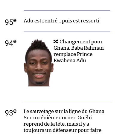
e
95
Adu est rentré... puis est ressorti
e
94
🔀 Changement pour
Ghana. Baba Rahman
remplace Prince
Kwabena Adu
e
93
Le sauvetage sur la ligne du Ghana.
Sur un énième corner, Guéhi
reprend de la tête, mais il y a
toujours un défenseur pour faire