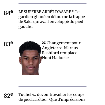
e
84
LE SUPERBE ARRÊT D'ASARE !! Le
gardien ghanéen détourne la frappe
de Saka qui avait enveloppé du pied
gauche.
e
83
🔀 Changement pour
Angleterre. Marcus
Rashford remplace
Noni Madueke
e
82
Tuchel va devoir travailler les coups
de pied arrêtés... Que d'imprécisions