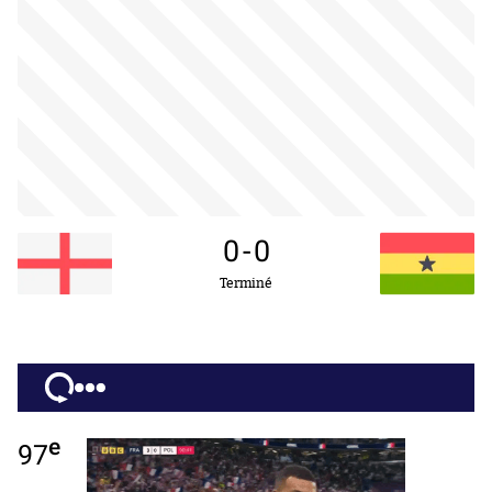
0
-
0
Terminé
e
97