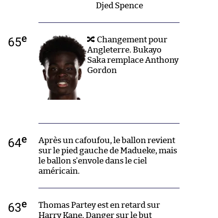
Djed Spence
e
65
🔀 Changement pour
Angleterre. Bukayo
Saka remplace Anthony
Gordon
e
64
Après un cafoufou, le ballon revient
sur le pied gauche de Madueke, mais
le ballon s'envole dans le ciel
américain.
e
63
Thomas Partey est en retard sur
Harry Kane. Danger sur le but