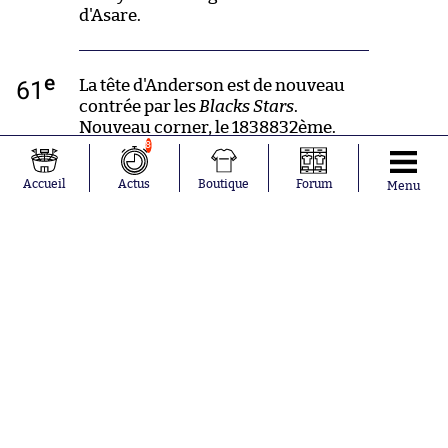
d'Asare.
e
61
La tête d'Anderson est de nouveau
contrée par les
Blacks Stars
.
Nouveau corner, le 1838832ème.
8
Accueil
Actus
Boutique
Forum
Menu
e
58
Très bon mouvement collective pour
les Anglais avec Madueke à la
conclusion après avoir été trouvé
par Bellingham. C'est détourné par
la défense et Gordon prend à son
tour sa chance, mais c'est facilement
capté par Asare. Il y a du mieux dans
les rangs des
Three Lions.
e
56
Madueke a centré 2198 fois, il en a
réussi un. Beau ratio.