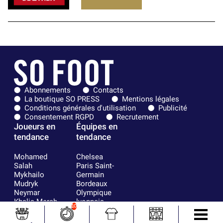
Abonnements
Contacts
La boutique SO PRESS
Mentions légales
Conditions générales d'utilisation
Publicité
Consentement RGPD
Recrutement
Joueurs en
Équipes en
tendance
tendance
Mohamed
Chelsea
Salah
Paris Saint-
Mykhailo
Germain
Mudryk
Bordeaux
Neymar
Olympique
Khalis Merah
lyonnais
10
Loïs Openda
FIFA
Moussa
Real Madrid