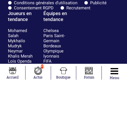
Conditions générales d'utilisation
Publicité
Consentement RGPD
Recrutement
Joueurs en
Équipes en
tendance
tendance
Mohamed
Chelsea
Salah
Paris Saint-
Mykhailo
Germain
Mudryk
Bordeaux
Neymar
Olympique
Khalis Merah
lyonnais
Loïs Openda
FIFA
Moussa
Real Madrid
10
Niakhaté
RC Strasbourg
Nicolás
AC Milan
Accueil
Actus
Boutique
Forum
Menu
Tagliafico
France
Pavel Šulc
RC Lens
Josh Maja
Gauthier Hein