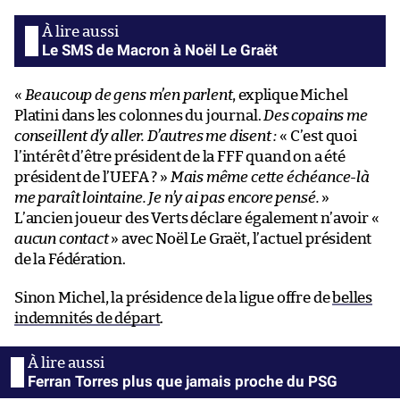
Le SMS de Macron à Noël Le Graët
«
Beaucoup de gens m’en parlent
, explique Michel
Platini dans les colonnes du journal.
Des copains me
conseillent d’y aller. D’autres me disent :
« C’est quoi
l’intérêt d’être président de la FFF quand on a été
président de l’UEFA ? »
Mais même cette échéance-là
me paraît lointaine. Je n’y ai pas encore pensé.
»
L’ancien joueur des Verts déclare également n’avoir «
aucun contact
» avec Noël Le Graët, l’actuel président
de la Fédération.
Sinon Michel, la présidence de la ligue offre de
belles
indemnités de départ
.
Ferran Torres plus que jamais proche du PSG